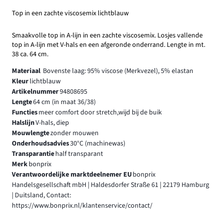
Top in een zachte viscosemix lichtblauw
Smaakvolle top in A-lijn in een zachte viscosemix. Losjes vallende
top in A-lijn met V-hals en een afgeronde onderrand. Lengte in mt.
38 ca. 64 cm.
Materiaal
Bovenste laag: 95% viscose (Merkvezel), 5% elastan
Kleur
lichtblauw
Artikelnummer
94808695
Lengte
64 cm (in maat 36/38)
Functies
meer comfort door stretch,wijd bij de buik
Halslijn
V-hals, diep
Mouwlengte
zonder mouwen
Onderhoudsadvies
30°C (machinewas)
Transparantie
half transparant
Merk
bonprix
Verantwoordelijke marktdeelnemer EU
bonprix
Handelsgesellschaft mbH | Haldesdorfer Straße 61 | 22179 Hamburg
| Duitsland, Contact:
https://www.bonprix.nl/klantenservice/contact/