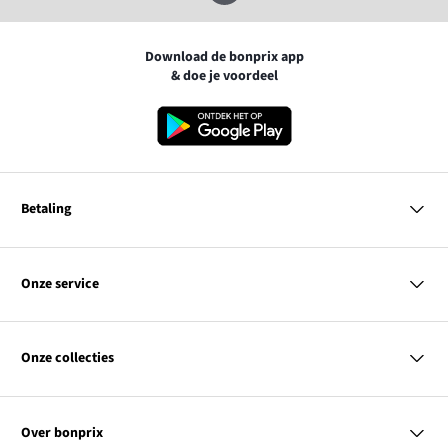
Download de bonprix app
& doe je voordeel
Betaling
MasterCard
VISA
Onze service
iDEAL | Wero
Vragen & antwoorden
PayPal
Bezorgen
Onze collecties
Betalen
Achteraf betalen
Retourneren & terugbetalen
Dames
Maattabellen
Heren
Contact
Over bonprix
Kinderen