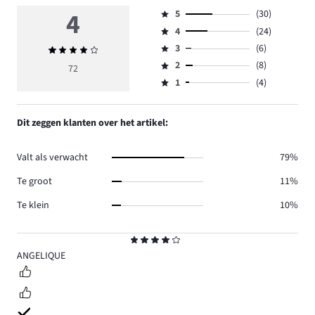
4
5
(30)
Beoordeling
4
(24)
5,
Beoordeling
aantal
3
(6)
Gemiddelde
4,
Beoordeling
reviews
beoordeling
aantal
2
(8)
3,
72
Beoordeling
30.
4
reviews
aantal
1
(4)
2,
Beoordeling
24.
reviews
aantal
1,
6.
reviews
aantal
Dit zeggen klanten over het artikel:
8.
reviews
4.
Valt als verwacht
79%
Te groot
11%
Te klein
10%
Beoordeling
4
ANGELIQUE