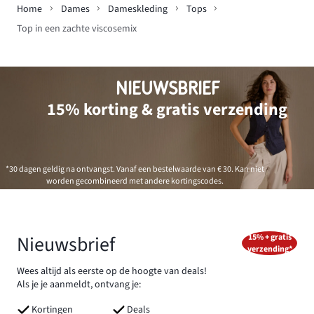
Home
Dames
Dameskleding
Tops
Top in een zachte viscosemix
NIEUWSBRIEF
15% korting & gratis verzending
*30 dagen geldig na ontvangst. Vanaf een bestelwaarde van € 30. Kan niet
worden gecombineerd met andere kortingscodes.
Nieuwsbrief
15% + gratis
verzending*
Wees altijd als eerste op de hoogte van deals!
Als je je aanmeldt, ontvang je:
Kortingen
Deals