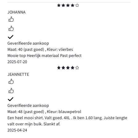
Beoordeling
4
JOHANNA
Geverifieerde aankoop
Maat: 40
(past goed)
,
Kleur: vlierbes
Mooie top Heerlijk materiaal Past perfect
2025-07-20
Beoordeling
4
JEANNETTE
Geverifieerde aankoop
Maat: 48
(past goed)
,
Kleur: blauwpetrol
Een heel mooi shirt. Valt goed. 4XL . Ik ben 1.60 lang. Juiste lengte
valt over mijn buik. Slankt af.
2025-04-24