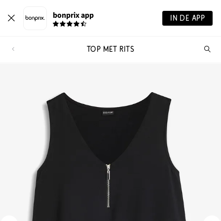
bonprix app
IN DE APP
TOP MET RITS
Wa
zo
je?