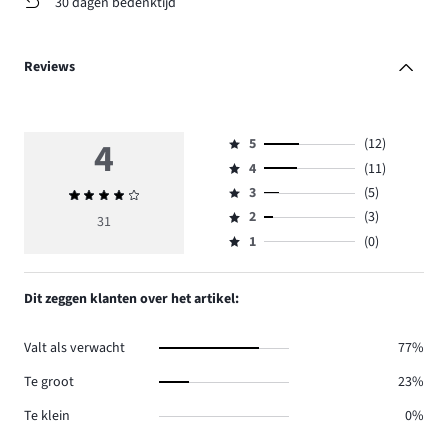
30 dagen bedenktijd
Reviews
4
5
(12)
Beoordeling
4
(11)
5,
Beoordeling
aantal
3
(5)
Gemiddelde
4,
Beoordeling
reviews
beoordeling
aantal
2
(3)
3,
31
Beoordeling
12.
4
reviews
aantal
1
(0)
2,
Beoordeling
11.
reviews
aantal
1,
5.
reviews
aantal
Dit zeggen klanten over het artikel:
3.
reviews
0.
Valt als verwacht
77%
Te groot
23%
Te klein
0%