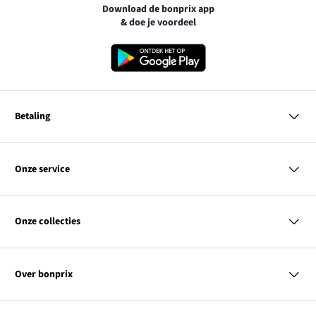
Download de bonprix app
& doe je voordeel
Betaling
MasterCard
VISA
Onze service
iDEAL | Wero
Vragen & antwoorden
PayPal
Bezorgen
Onze collecties
Betalen
Achteraf betalen
Retourneren & terugbetalen
Dames
Maattabellen
Heren
Contact
Over bonprix
Kinderen
Kortingscodes & acties
Wonen
Link
Ons bedrijf
SALE