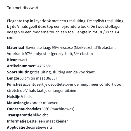
Top met rits zwart
Elegante top in layerlook met een ritssluiting. De stylish ritssluiting
bij de V-hals geeft deze top een bijzondere look. De twee stoflagen
voegen er een moderne touch aan toe. Lengte in mt. 36/38 ca. 64
cm.
Materiaal
Bovenste laag: 95% viscose (Merkvezel), 5% elastan;
Voorkant: 97% polyester (gerecycled), 3% elastan
Kleur
zwart
Artikelnummer
94702581
Soort sluiting
ritssluiting, sluiting aan de voorkant
Lengte
68 cm (in maat 36/38)
Functies
accentueert je decolleté,over de heup,meer comfort door
stretch,de V-hals laat je er langer uitzien
Halslijn
V-hals
Mouwlengte
zonder mouwen
Onderhoudsadvies
30°C (machinewas)
Transparantie
blikdicht
Informatie
Bestel een maat kleiner
Applicatie
decoratieve rits