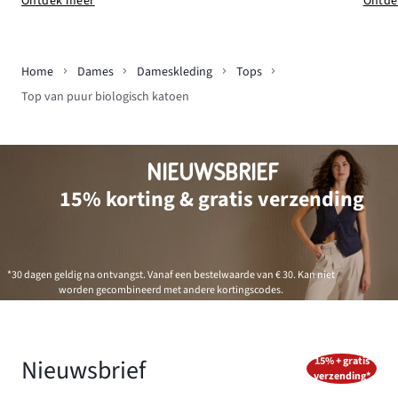
Ontde
Ontdek meer
Home
Dames
Dameskleding
Tops
Top van puur biologisch katoen
NIEUWSBRIEF
15% korting & gratis verzending
*30 dagen geldig na ontvangst. Vanaf een bestelwaarde van € 30. Kan niet
worden gecombineerd met andere kortingscodes.
Nieuwsbrief
15% + gratis
verzending*