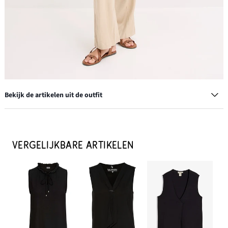
Bekijk de artikelen uit de outfit
Oorstekers in gehamerde look
€ 12,99
VERGELIJKBARE ARTIKELEN
IN WINKELMANDJE
Palazzo broek in een luchtige linnenmix
€ 36,99
IN WINKELMANDJE
Riem