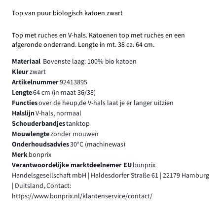
Top van puur biologisch katoen zwart
Top met ruches en V-hals. Katoenen top met ruches en een
afgeronde onderrand. Lengte in mt. 38 ca. 64 cm.
Materiaal
Bovenste laag: 100% bio katoen
Kleur
zwart
Artikelnummer
92413895
Lengte
64 cm (in maat 36/38)
Functies
over de heup,de V-hals laat je er langer uitzien
Halslijn
V-hals, normaal
Schouderbandjes
tanktop
Mouwlengte
zonder mouwen
Onderhoudsadvies
30°C (machinewas)
Merk
bonprix
Verantwoordelijke marktdeelnemer EU
bonprix
Handelsgesellschaft mbH | Haldesdorfer Straße 61 | 22179 Hamburg
| Duitsland, Contact:
https://www.bonprix.nl/klantenservice/contact/