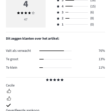
4
5
(18)
Beoordeling
4
(15)
5,
Beoordeling
aantal
3
(6)
Gemiddelde
4,
Beoordeling
reviews
beoordeling
aantal
2
(8)
3,
47
Beoordeling
18.
4
reviews
aantal
1
(0)
2,
Beoordeling
15.
reviews
aantal
1,
6.
reviews
aantal
Dit zeggen klanten over het artikel:
8.
reviews
0.
Valt als verwacht
76%
Te groot
13%
Te klein
11%
Beoordeling
5
Cecile
Geverifieerde aankoop