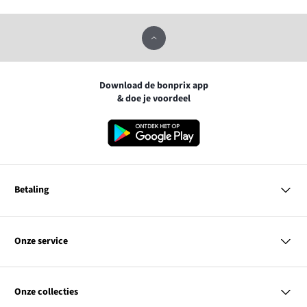
Download de bonprix app
& doe je voordeel
Betaling
MasterCard
VISA
Onze service
iDEAL | Wero
Vragen & antwoorden
PayPal
Bezorgen
Onze collecties
Betalen
Achteraf betalen