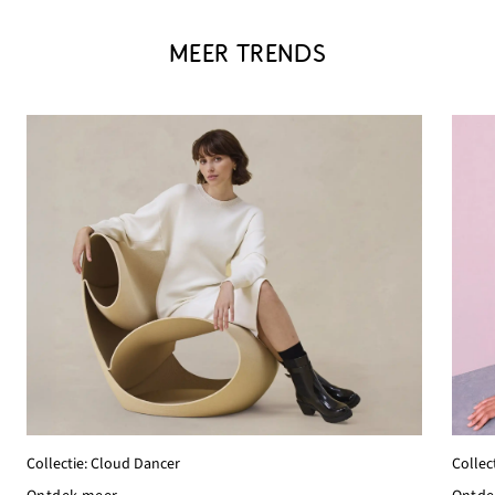
MEER TRENDS
Collec
Collectie: Cloud Dancer