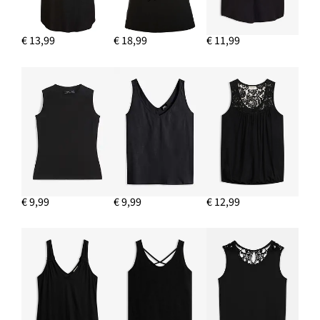
Nu
€ 7,99
-33%
€ 11,99
Van
voor
€ 13,99
€ 18,99
€ 11,99
€ 11,99
IN WINKELMANDJE
Sandalen met oogjes
€ 10,99
IN WINKELMANDJE
€ 9,99
€ 9,99
€ 12,99