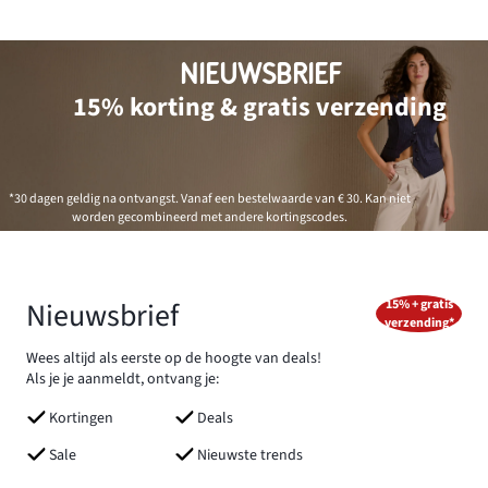
NIEUWSBRIEF
15% korting & gratis verzending
*30 dagen geldig na ontvangst. Vanaf een bestelwaarde van € 30. Kan niet
worden gecombineerd met andere kortingscodes.
Nieuwsbrief
15% + gratis
verzending*
Wees altijd als eerste op de hoogte van deals!
Als je je aanmeldt, ontvang je:
Kortingen
Deals
Sale
Nieuwste trends