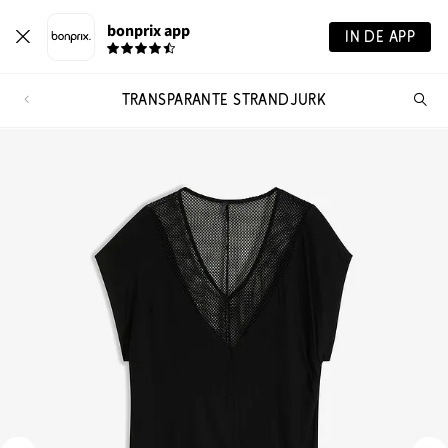
bonprix app
IN DE APP
TRANSPARANTE STRANDJURK
Wa
zo
je?