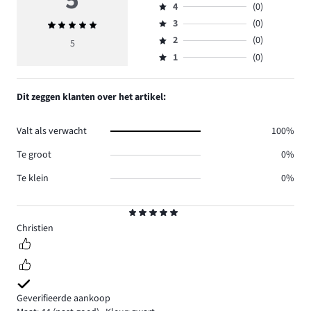
5
4
(0)
5,
Beoordeling
aantal
3
(0)
Gemiddelde
4,
Beoordeling
reviews
beoordeling
aantal
2
(0)
3,
5
Beoordeling
5.
5
reviews
aantal
1
(0)
2,
Beoordeling
0.
reviews
aantal
1,
0.
reviews
aantal
Dit zeggen klanten over het artikel:
0.
reviews
0.
Valt als verwacht
100%
Te groot
0%
Te klein
0%
Beoordeling
5
Christien
Geverifieerde aankoop