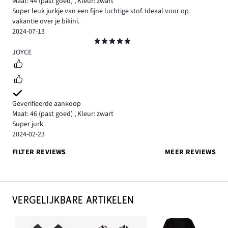
Maat: 44
(past goed)
,
Kleur: zwart
Super leuk jurkje van een fijne luchtige stof. Ideaal voor op
vakantie over je bikini.
2024-07-13
Beoordeling
5
JOYCE
Geverifieerde aankoop
Maat: 46
(past goed)
,
Kleur: zwart
Super jurk
2024-02-23
FILTER REVIEWS
MEER REVIEWS
VERGELIJKBARE ARTIKELEN