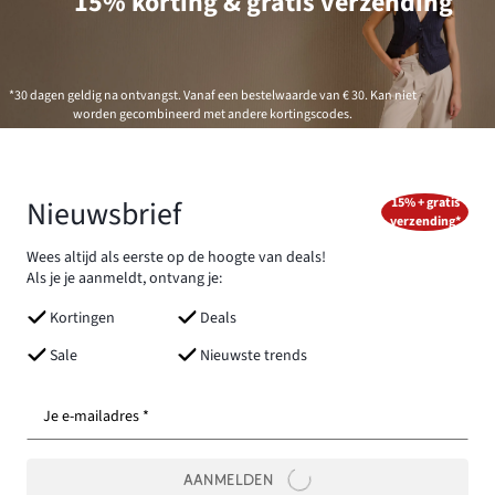
15% korting & gratis verzending
*30 dagen geldig na ontvangst. Vanaf een bestelwaarde van € 30. Kan niet
worden gecombineerd met andere kortingscodes.
Nieuwsbrief
15% + gratis
verzending*
Wees altijd als eerste op de hoogte van deals!
Als je je aanmeldt, ontvang je:
Kortingen
Deals
Sale
Nieuwste trends
Je e-mailadres *
AANMELDEN