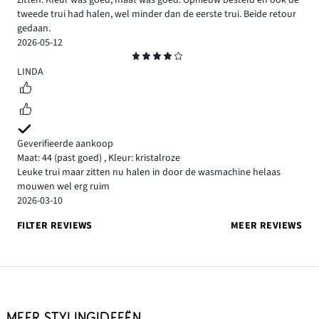
tweede trui had halen, wel minder dan de eerste trui. Beide retour
gedaan.
2026-05-12
Beoordeling
4
LINDA
Geverifieerde aankoop
Maat: 44
(past goed)
,
Kleur: kristalroze
Leuke trui maar zitten nu halen in door de wasmachine helaas
mouwen wel erg ruim
2026-03-10
FILTER REVIEWS
MEER REVIEWS
MEER STYLINGIDEEËN