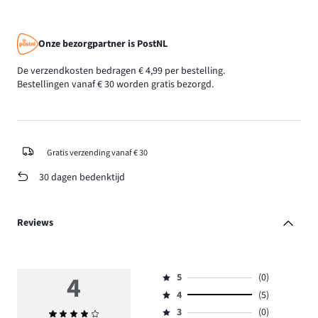
Onze bezorgpartner is PostNL
De verzendkosten bedragen € 4,99 per bestelling.
Bestellingen vanaf € 30 worden gratis bezorgd.
Gratis verzending vanaf € 30
30 dagen bedenktijd
Reviews
4
5
(0)
Beoordeling
4
(5)
5,
Beoordeling
aantal
3
(0)
Gemiddelde
4,