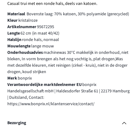
Casual trui met een ronde hals, deels van katoen.
Materiaal
Bovenste laag: 70% katoen, 30% polyamide (gerecycled)
Kleur
kristalroze
Artikelnummer
95672295
Lengte
62 cm (in maat 40/42)
Halslijn
ronde hals, normaal
Mouwlengte
lange mouw
Onderhoudsadvies
machinewas 30°C makkelijk in onderhoud, niet
bleken, In vorm brengen als het nog vochtig is, plat drogen,Was
met dezelfde kleuren, niet reinigen (cirkel - kruis), niet in de droger
drogen, koud strijken
Merk
bonprix
Verantwoordelijke marktdeelnemer EU
bonprix
Handelsgesellschaft mbH | Haldesdorfer Straße 61 | 22179 Hamburg
| Duitsland, Contact:
https://www.bonprix.nl/klantenservice/contact/
Bezorging