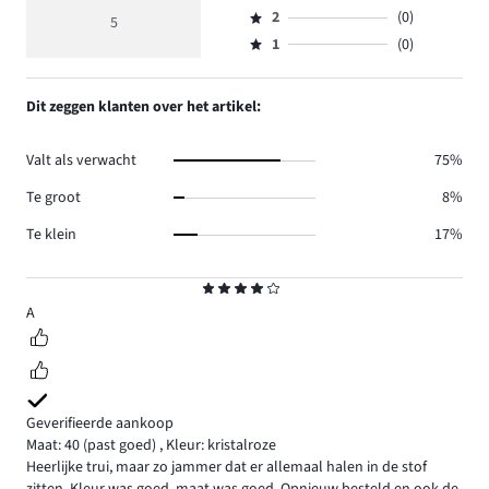
Beoordeling
reviews
beoordeling
aantal
2
(0)
3,
5
Beoordeling
0.
4
reviews
aantal
1
(0)
2,
Beoordeling
5.
reviews
aantal
1,
0.
reviews
aantal
Dit zeggen klanten over het artikel:
0.
reviews
0.
Valt als verwacht
75%
Te groot
8%
Te klein
17%
Beoordeling
4
A
Geverifieerde aankoop
Maat: 40
(past goed)
,
Kleur: kristalroze
Heerlijke trui, maar zo jammer dat er allemaal halen in de stof
zitten. Kleur was goed, maat was goed. Opnieuw besteld en ook de