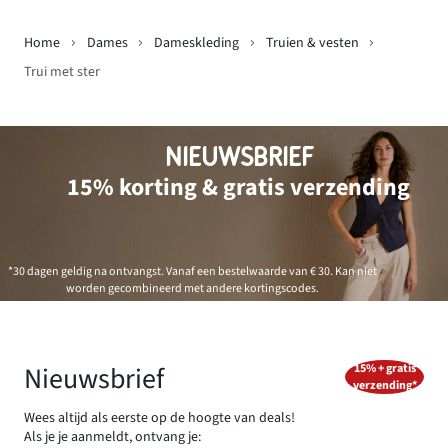
Home
Dames
Dameskleding
Truien & vesten
Trui met ster
NIEUWSBRIEF
15% korting & gratis verzending
*30 dagen geldig na ontvangst. Vanaf een bestelwaarde van € 30. Kan niet
worden gecombineerd met andere kortingscodes.
Nieuwsbrief
15% + gratis
verzending*
Wees altijd als eerste op de hoogte van deals!
Als je je aanmeldt, ontvang je: