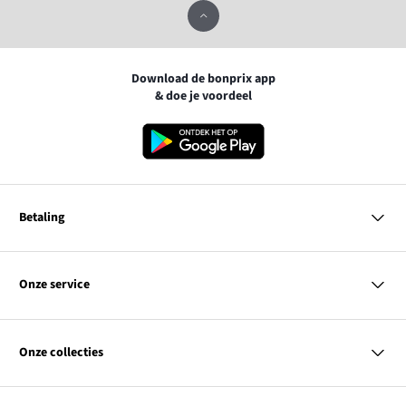
Download de bonprix app
& doe je voordeel
Betaling
MasterCard
VISA
Onze service
iDEAL | Wero
Vragen & antwoorden
PayPal
Bezorgen
Onze collecties
Betalen
Achteraf betalen
Retourneren & terugbetalen
Dames
Maattabellen