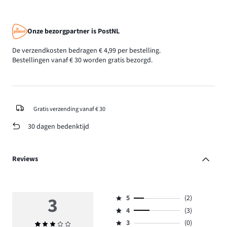
Onze bezorgpartner is PostNL
De verzendkosten bedragen € 4,99 per bestelling.
Bestellingen vanaf € 30 worden gratis bezorgd.
Gratis verzending vanaf € 30
30 dagen bedenktijd
Reviews
3
5
(2)
Beoordeling
4
(3)
5,
Beoordeling
aantal
3
(0)
Gemiddelde
4,