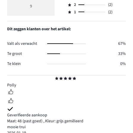
Beoordeling
reviews
beoordeling
aantal
2
(2)
3,
9
Beoordeling
2.
3
reviews
aantal
1
(2)
2,
Beoordeling
3.
reviews
aantal
1,
0.
reviews
aantal
Dit zeggen klanten over het artikel:
2.
reviews
2.
Valt als verwacht
67%
Te groot
33%
Te klein
0%
Beoordeling
5
Polly
Geverifieerde aankoop
Maat: 48
(past goed)
,
Kleur: grijs gemêleerd
mooie trui
2026-01-19