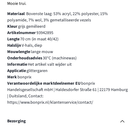
Mooie trui.
Materiaal
Bovenste laag: 53% acryl, 22% polyester, 15%
polyamide, 7% wol, 3% gemetalliseerde vezels
Kleur
grijs gemêleerd
Artikelnummer
93942895
Lengte
70 cm (in maat 40/42)
Halslijn
V-hals, diep
Mouwlengte
lange mouw
Onderhoudsadvies
30°C (machinewas)
Informatie
Het artikel valt wijder uit
Applicatie
glittergaren
Merk
bonprix
Verantwoordelijke marktdeelnemer EU
bonprix
Handelsgesellschaft mbH | Haldesdorfer Straße 61 | 22179 Hamburg
| Duitsland, Contact:
https://www.bonprix.nl/klantenservice/contact/
Bezorging