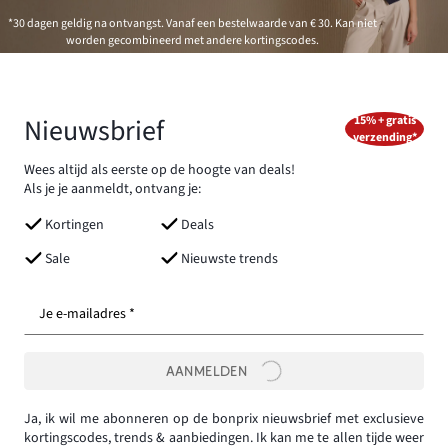
*30 dagen geldig na ontvangst. Vanaf een bestelwaarde van € 30. Kan niet
worden gecombineerd met andere kortingscodes.
Nieuwsbrief
15% + gratis
verzending*
Wees altijd als eerste op de hoogte van deals!
Als je je aanmeldt, ontvang je:
Kortingen
Deals
Sale
Nieuwste trends
Je e-mailadres *
AANMELDEN
Ja, ik wil me abonneren op de bonprix nieuwsbrief met exclusieve
kortingscodes, trends & aanbiedingen. Ik kan me te allen tijde weer