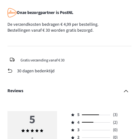
Onze bezorgpartner is PostNL
De verzendkosten bedragen € 4,99 per bestelling.
Bestellingen vanaf € 30 worden gratis bezorgd.
Gratis verzending vanaf € 30
30 dagen bedenktijd
Reviews
5
5
(3)
Beoordeling
4
(2)
5,
Beoordeling
aantal
3
(0)
Gemiddelde
4,
Beoordeling
reviews
beoordeling
aantal
2
(0)
3,