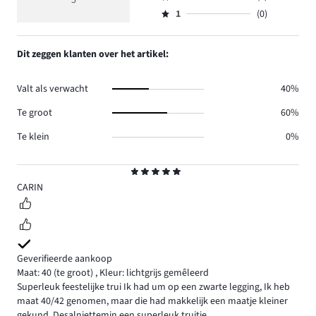
5
Beoordeling
3.
5
reviews
aantal
1
(0)
2,
Beoordeling
2.
reviews
aantal
1,
0.
reviews
aantal
Dit zeggen klanten over het artikel:
0.
reviews
0.
Valt als verwacht
40%
Te groot
60%
Te klein
0%
Beoordeling
5
CARIN
Geverifieerde aankoop
Maat: 40
(te groot)
,
Kleur: lichtgrijs gemêleerd
Superleuk feestelijke trui Ik had um op een zwarte legging, Ik heb
maat 40/42 genomen, maar die had makkelijk een maatje kleiner
gekund. Desalniettemin een superleuk truitje