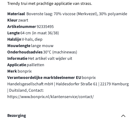
Trendy trui met prachtige applicatie van strass.
Materiaal
Bovenste laag: 70% viscose (Merkvezel), 30% polyamide
Kleur
zwart
Artikelnummer
92335495
Lengte
64 cm (in maat 36/38)
Halslijn
V-hals, diep
Mouwlengte
lange mouw
Onderhoudsadvies
30°C (machinewas)
Informatie
Het artikel valt wijder uit
Applicatie
pailletten
Merk
bonprix
Verantwoordelijke marktdeelnemer EU
bonprix
Handelsgesellschaft mbH | Haldesdorfer Straße 61 | 22179 Hamburg
| Duitsland, Contact:
https://www.bonprix.nl/klantenservice/contact/
Bezorging