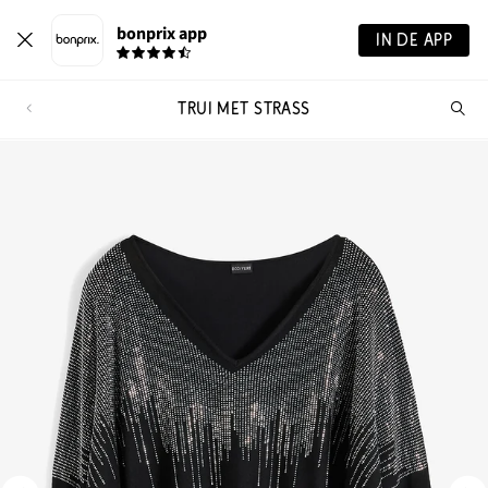
bonprix app
IN DE APP
TRUI MET STRASS
Wa
zo
je?