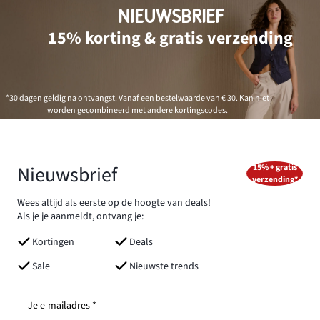
NIEUWSBRIEF
15% korting & gratis verzending
*30 dagen geldig na ontvangst. Vanaf een bestelwaarde van € 30. Kan niet
worden gecombineerd met andere kortingscodes.
Nieuwsbrief
15% + gratis
verzending*
Wees altijd als eerste op de hoogte van deals!
Als je je aanmeldt, ontvang je:
Kortingen
Deals
Sale
Nieuwste trends
Je e-mailadres *