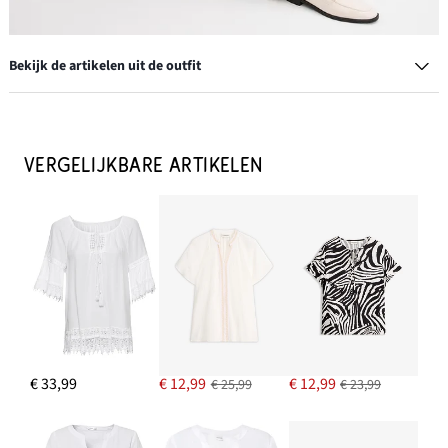
Bekijk de artikelen uit de outfit
Oorstekers
€ 13,99
VERGELIJKBARE ARTIKELEN
IN WINKELMANDJE
Loafers met gesp
€ 26,99
€ 33,99
€ 12,99
€ 12,99
€ 25,99
€ 23,99
IN WINKELMANDJE
Pantalon met strepen
€ 43,99