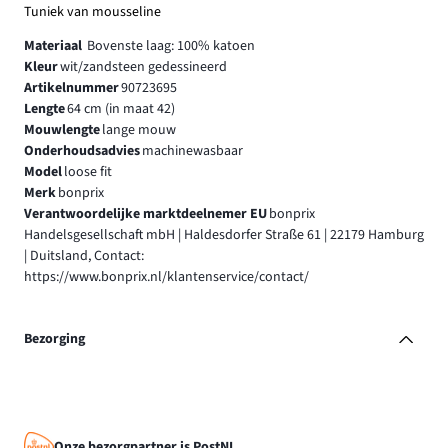
Tuniek van mousseline
Materiaal
Bovenste laag: 100% katoen
Kleur
wit/zandsteen gedessineerd
Artikelnummer
90723695
Lengte
64 cm (in maat 42)
Mouwlengte
lange mouw
Onderhoudsadvies
machinewasbaar
Model
loose fit
Merk
bonprix
Verantwoordelijke marktdeelnemer EU
bonprix
Handelsgesellschaft mbH | Haldesdorfer Straße 61 | 22179 Hamburg
| Duitsland, Contact:
https://www.bonprix.nl/klantenservice/contact/
Bezorging
Onze bezorgpartner is PostNL