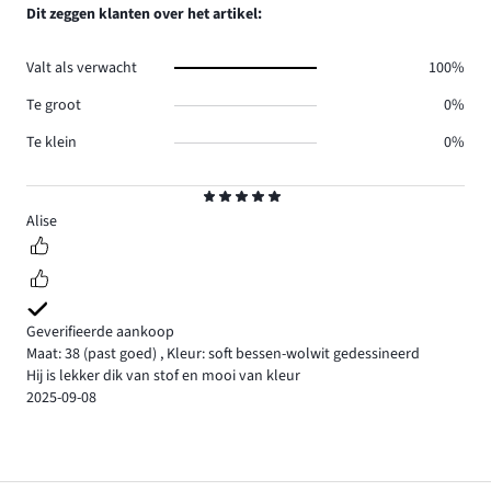
Dit zeggen klanten over het artikel:
Valt als verwacht
100%
Te groot
0%
Te klein
0%
Beoordeling
5
Alise
Geverifieerde aankoop
Maat: 38
(past goed)
,
Kleur: soft bessen-wolwit gedessineerd
Hij is lekker dik van stof en mooi van kleur
2025-09-08