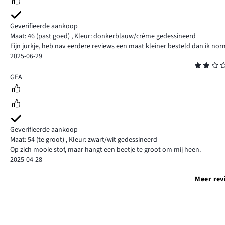
Geverifieerde aankoop
Maat: 46
(past goed)
,
Kleur: donkerblauw/crème gedessineerd
Fijn jurkje, heb nav eerdere reviews een maat kleiner besteld dan ik nor
2025-06-29
Beoordeling
2
GEA
Geverifieerde aankoop
Maat: 54
(te groot)
,
Kleur: zwart/wit gedessineerd
Op zich mooie stof, maar hangt een beetje te groot om mij heen.
2025-04-28
Meer rev