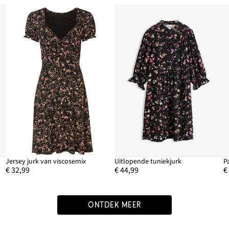
Jersey jurk van viscosemix
Uitlopende tuniekjurk
P
€ 32,99
€ 44,99
€
ONTDEK MEER