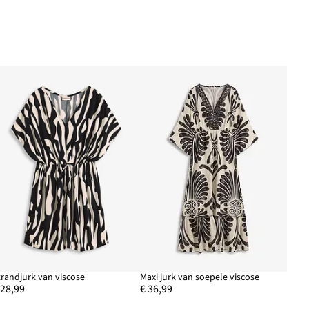
trandjurk van viscose
Maxi jurk van soepele viscose
 28,99
€ 36,99