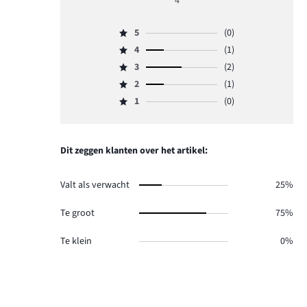
4
3
5
(0)
Beoordeling
4
(1)
5,
Beoordeling
aantal
3
(2)
4,
Beoordeling
reviews
aantal
2
(1)
3,
Beoordeling
0.
reviews
aantal
1
(0)
2,
Beoordeling
1.
reviews
aantal
1,
2.
reviews
aantal
1.
reviews
Dit zeggen klanten over het artikel:
0.
Valt als verwacht
25%
Te groot
75%
Te klein
0%