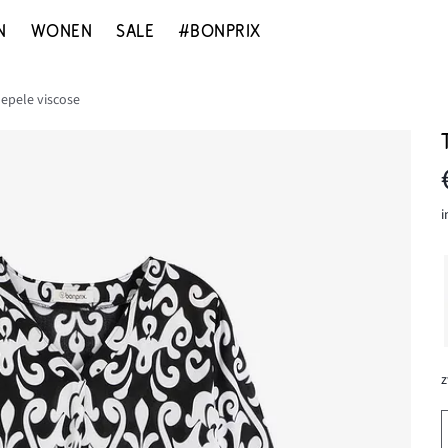
N
WONEN
SALE
#BONPRIX
oepele viscose
i
z