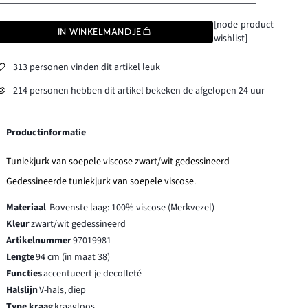
[node-product-
IN WINKELMANDJE
wishlist]
313 personen vinden dit artikel leuk
214 personen hebben dit artikel bekeken de afgelopen 24 uur
Productinformatie
Tuniekjurk van soepele viscose zwart/wit gedessineerd
Gedessineerde tuniekjurk van soepele viscose.
Materiaal
Bovenste laag: 100% viscose (Merkvezel)
Kleur
zwart/wit gedessineerd
Artikelnummer
97019981
Lengte
94 cm (in maat 38)
Functies
accentueert je decolleté
Halslijn
V-hals, diep
Type kraag
kraagloos