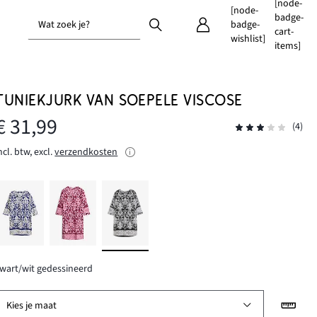
[node-
[node-
badge-
Wat zoek je?
badge-
cart-
wishlist]
items]
TUNIEKJURK VAN SOEPELE VISCOSE
€ 31,99
(4)
ncl. btw, excl.
verzendkosten
wart/wit gedessineerd
Kies je maat