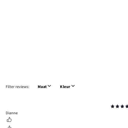
Filter reviews:
Maat
Kleur
Beoordeling
4
Dianne