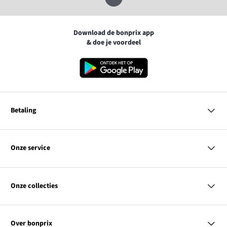
Download de bonprix app
& doe je voordeel
Betaling
MasterCard
VISA
Onze service
iDEAL | Wero
Vragen & antwoorden
PayPal
Bezorgen
Onze collecties
Betalen
Achteraf betalen
Retourneren & terugbetalen
Dames
Maattabellen
Heren
Contact
Over bonprix