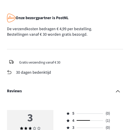
Onze bezorgpartner is PostNL
De verzendkosten bedragen € 4,99 per bestelling.
Bestellingen vanaf € 30 worden gratis bezorgd.
Gratis verzending vanaf € 30
30 dagen bedenktijd
Reviews
3
5
(0)
Beoordeling
4
(1)
5,
Beoordeling
aantal
3
(0)
Gemiddelde
4,