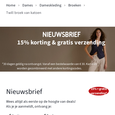
Home
Dames
Dameskleding
Broeken
Twill broek van katoen
NIEUWSBRIEF
15% korting & gratis verzending
*30 dagen geldig na ontvangst. Vanaf een bestelwaarde van € 30. Kan niet
worden gecombineerd met andere kortingscodes.
Nieuwsbrief
15% + gratis
verzending*
Wees altijd als eerste op de hoogte van deals!
Als je je aanmeldt, ontvang je: