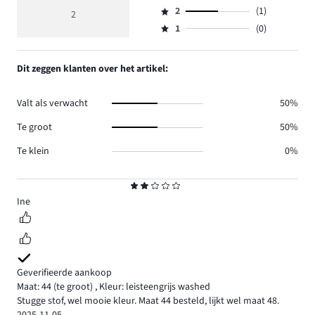
Beoordeling
reviews
beoordeling
aantal
2
(1)
3,
2
Beoordeling
0.
3
reviews
aantal
1
(0)
2,
Beoordeling
1.
reviews
aantal
1,
0.
reviews
aantal
Dit zeggen klanten over het artikel:
1.
reviews
0.
Valt als verwacht
50%
Te groot
50%
Te klein
0%
Beoordeling
2
Ine
Geverifieerde aankoop
Maat: 44
(te groot)
,
Kleur: leisteengrijs washed
Stugge stof, wel mooie kleur. Maat 44 besteld, lijkt wel maat 48.
2025-11-05