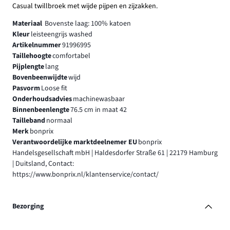
Casual twillbroek met wijde pijpen en zijzakken.
Materiaal
Bovenste laag: 100% katoen
Kleur
leisteengrijs washed
Artikelnummer
91996995
Taillehoogte
comfortabel
Pijplengte
lang
Bovenbeenwijdte
wijd
Pasvorm
Loose fit
Onderhoudsadvies
machinewasbaar
Binnenbeenlengte
76.5 cm in maat 42
Tailleband
normaal
Merk
bonprix
Verantwoordelijke marktdeelnemer EU
bonprix
Handelsgesellschaft mbH | Haldesdorfer Straße 61 | 22179 Hamburg
| Duitsland, Contact:
https://www.bonprix.nl/klantenservice/contact/
Bezorging