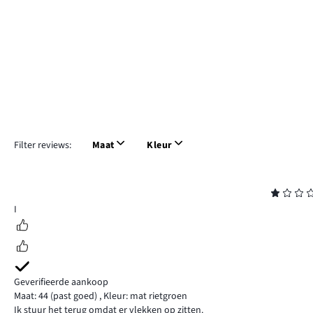
Filter reviews:
Maat
Kleur
Beoordeling
1
I
Geverifieerde aankoop
Maat: 44
(past goed)
,
Kleur: mat rietgroen
Ik stuur het terug omdat er vlekken op zitten.