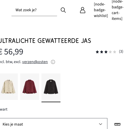
[node-
[node-
badge-
Wat zoek je?
badge-
cart-
wishlist]
items]
ULTRALICHTE GEWATTEERDE JAS
€ 56,99
(3)
ncl. btw, excl.
verzendkosten
wart
Kies je maat