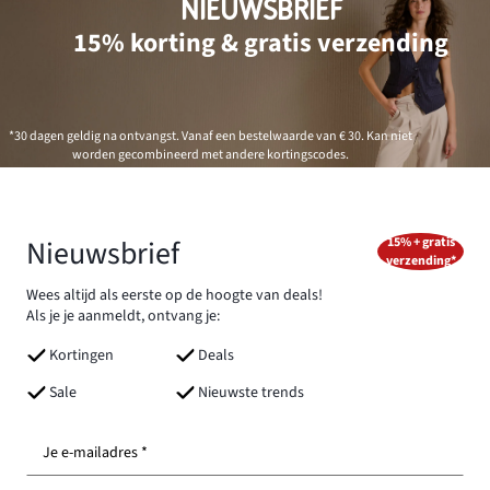
NIEUWSBRIEF
15% korting & gratis verzending
*30 dagen geldig na ontvangst. Vanaf een bestelwaarde van € 30. Kan niet
worden gecombineerd met andere kortingscodes.
Nieuwsbrief
15% + gratis
verzending*
Wees altijd als eerste op de hoogte van deals!
Als je je aanmeldt, ontvang je:
Kortingen
Deals
Sale
Nieuwste trends
Je e-mailadres *