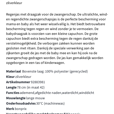
zilverkleur
Regenjas met draagzak voor de zwangerschap. De ultralichte, wind-
en regendichte zwangerschapsjas is de perfecte bescherming voor
mama en baby als het weer wisselvallig is. Het biedt betrouwbare
bescherming tegen regen en wind zonder je te vermoeien. De
babydraagzak is voorzien van een kleine capuchon. De grote
capuchon biedt extra bescherming tegen de regen dankzij de
verstelmogelijkheid. De verborgen zakken kunnen worden
gesloten met ritsen. Dankzij de speciale verwerking aan de
zijkanten groeit de jas met de baby mee en kan hij ook na de
zwangerschap gedragen worden. De jas kan gemakkelijk worden
opgeborgen in een tas of kinderwagen.
Materiaal
Bovenste laag: 100% polyester (gerecycled)
Kleur
zilverkleur
Artikelnummer
92883981
Lengte
78 cm (in maat 42)
Functies
ademend,afgedichte naden,waterdicht,winddicht
Mouwlengte
lange mouw
Onderhoudsadvies
30°C (machinewas)
Merk
bonprix