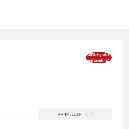
15% + gratis
verzending*
AANMELDEN