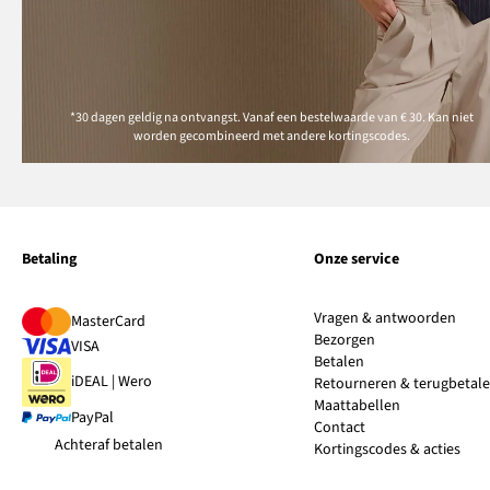
*30 dagen geldig na ontvangst. Vanaf een bestelwaarde van € 30. Kan niet
worden gecombineerd met andere kortingscodes.
Betaling
Onze service
Vragen & antwoorden
MasterCard
Bezorgen
VISA
Betalen
iDEAL | Wero
Retourneren & terugbetal
Maattabellen
PayPal
Contact
Achteraf betalen
Kortingscodes & acties