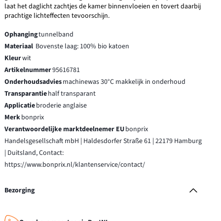
laat het daglicht zachtjes de kamer binnenvloeien en tovert daarbij
prachtige lichteffecten tevoorschijn.
Ophanging
tunnelband
Materiaal
Bovenste laag: 100% bio katoen
Kleur
wit
Artikelnummer
95616781
Onderhoudsadvies
machinewas 30°C makkelijk in onderhoud
Transparantie
half transparant
Applicatie
broderie anglaise
Merk
bonprix
Verantwoordelijke marktdeelnemer EU
bonprix
Handelsgesellschaft mbH | Haldesdorfer Straße 61 | 22179 Hamburg
| Duitsland, Contact:
https://www.bonprix.nl/klantenservice/contact/
Bezorging