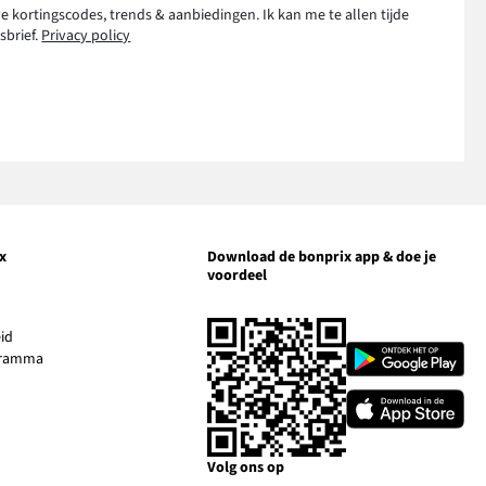
e kortingscodes, trends & aanbiedingen. Ik kan me te allen tijde
sbrief.
Privacy policy
x
Download de bonprix app & doe je
voordeel
nk
pent
Link
id
Link
opent
ogramma
opent
en
in
in
Link
ieuw
een
een
opent
enster
nieuw
nieuw
in
venster
venster
een
Volg ons op
nieuw