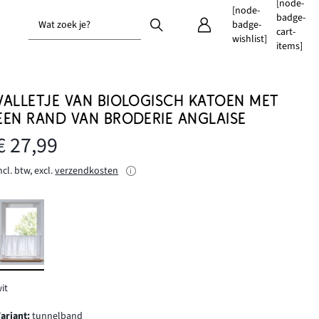
[node-
[node-
badge-
Wat zoek je?
badge-
cart-
wishlist]
items]
VALLETJE VAN BIOLOGISCH KATOEN MET
EEN RAND VAN BRODERIE ANGLAISE
€ 27,99
ncl. btw, excl.
verzendkosten
it
Variant
:
tunnelband