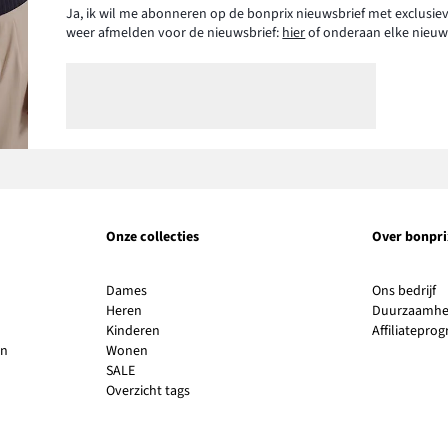
Ja, ik wil me abonneren op de bonprix nieuwsbrief met exclusiev
weer afmelden voor de nieuwsbrief:
hier
of onderaan elke nieuw
Onze collecties
Over bonpri
Li
Dames
Ons bedrijf
o
Heren
Duurzaamhe
in
Kinderen
Affiliatepr
e
en
Wonen
n
SALE
v
Overzicht tags