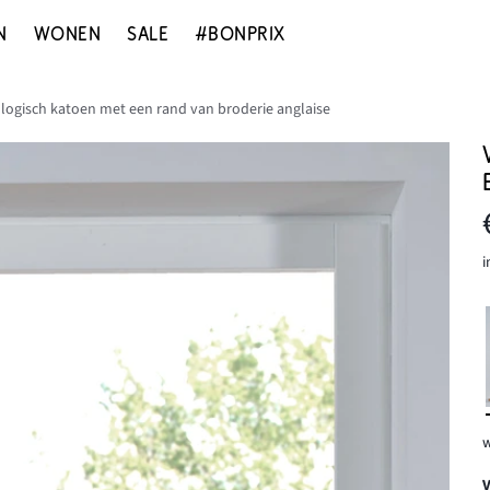
N
WONEN
SALE
#BONPRIX
iologisch katoen met een rand van broderie anglaise
i
w