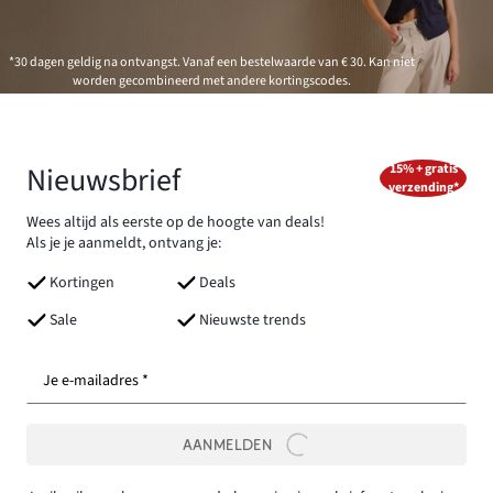
*30 dagen geldig na ontvangst. Vanaf een bestelwaarde van € 30. Kan niet
worden gecombineerd met andere kortingscodes.
Nieuwsbrief
15% + gratis
verzending*
Wees altijd als eerste op de hoogte van deals!
Als je je aanmeldt, ontvang je:
Kortingen
Deals
Sale
Nieuwste trends
Je e-mailadres *
AANMELDEN