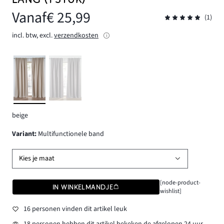
Vanaf
€ 25,99
(1)
incl. btw, excl.
verzendkosten
beige
Variant
:
Multifunctionele band
Kies je maat
[node-product-
IN WINKELMANDJE
wishlist]
16 personen vinden dit artikel leuk
18 personen hebben dit artikel bekeken de afgelopen 24 uur