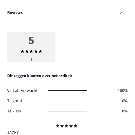
Reviews
5
Gemiddelde
beoordeling
1
5
Dit zeggen klanten over het artikel:
Valt als verwacht
100%
Te groot
0%
Te klein
0%
Beoordeling
5
JACKY