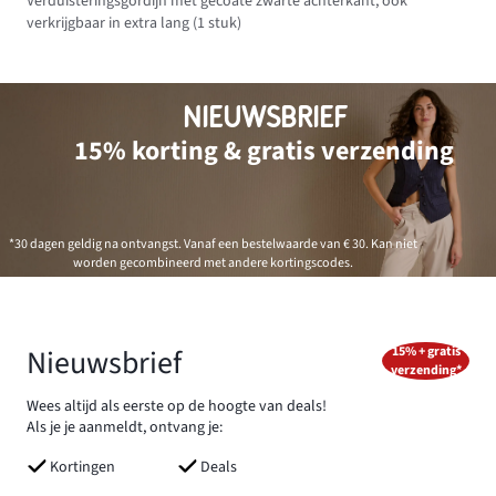
Verduisteringsgordijn met gecoate zwarte achterkant, ook
verkrijgbaar in extra lang (1 stuk)
NIEUWSBRIEF
15% korting & gratis verzending
*30 dagen geldig na ontvangst. Vanaf een bestelwaarde van € 30. Kan niet
worden gecombineerd met andere kortingscodes.
Nieuwsbrief
15% + gratis
verzending*
Wees altijd als eerste op de hoogte van deals!
Als je je aanmeldt, ontvang je:
Kortingen
Deals