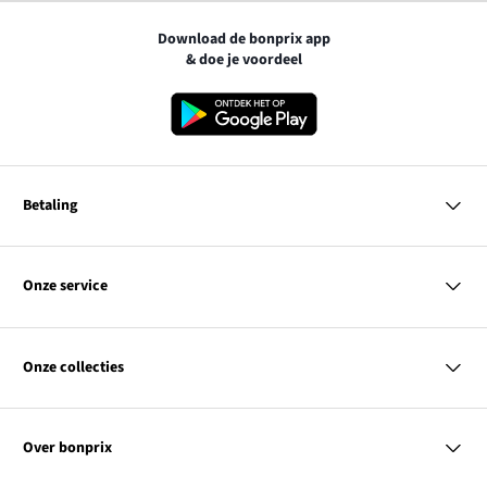
Download de bonprix app
& doe je voordeel
Betaling
MasterCard
VISA
Onze service
iDEAL | Wero
Vragen & antwoorden
PayPal
Bezorgen
Onze collecties
Betalen
Achteraf betalen
Retourneren & terugbetalen
Dames
Maattabellen
Heren
Contact
Over bonprix
Kinderen
Kortingscodes & acties
Wonen