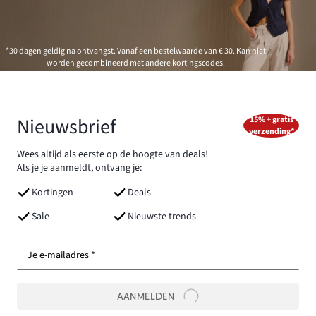
*30 dagen geldig na ontvangst. Vanaf een bestelwaarde van € 30. Kan niet
worden gecombineerd met andere kortingscodes.
Nieuwsbrief
15% + gratis
verzending*
Wees altijd als eerste op de hoogte van deals!
Als je je aanmeldt, ontvang je:
Kortingen
Deals
Sale
Nieuwste trends
Je e-mailadres *
AANMELDEN