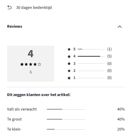
30 dagen bedenktijd
Reviews
4
5
(1)
Beoordeling
4
(5)
5,
Beoordeling
aantal
3
(0)
Gemiddelde
4,
Beoordeling
reviews
beoordeling
aantal
2
(0)
3,
6
Beoordeling
1.
4
reviews
aantal
1
(0)
2,
Beoordeling
5.
reviews
aantal
1,
0.
reviews
aantal
Dit zeggen klanten over het artikel:
0.
reviews
0.
Valt als verwacht
40%
Te groot
40%
Te klein
20%