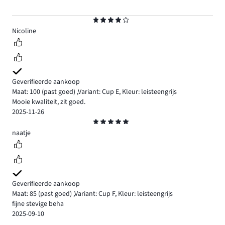
Beoordeling
4
Nicoline
Geverifieerde aankoop
Maat: 100
(past goed)
,
Variant: Cup E,
Kleur: leisteengrijs
Mooie kwaliteit, zit goed.
2025-11-26
Beoordeling
5
naatje
Geverifieerde aankoop
Maat: 85
(past goed)
,
Variant: Cup F,
Kleur: leisteengrijs
fijne stevige beha
2025-09-10