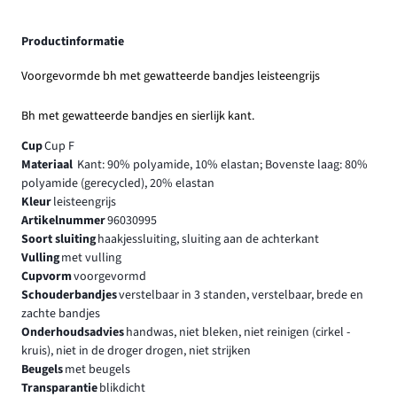
Productinformatie
Voorgevormde bh met gewatteerde bandjes leisteengrijs
Bh met gewatteerde bandjes en sierlijk kant.
Cup
Cup F
Materiaal
Kant: 90% polyamide, 10% elastan; Bovenste laag: 80%
polyamide (gerecycled), 20% elastan
Kleur
leisteengrijs
Artikelnummer
96030995
Soort sluiting
haakjessluiting, sluiting aan de achterkant
Vulling
met vulling
Cupvorm
voorgevormd
Schouderbandjes
verstelbaar in 3 standen, verstelbaar, brede en
zachte bandjes
Onderhoudsadvies
handwas, niet bleken, niet reinigen (cirkel -
kruis), niet in de droger drogen, niet strijken
Beugels
met beugels
Transparantie
blikdicht