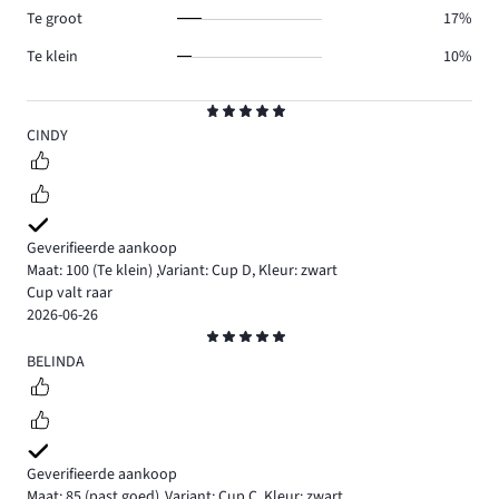
Te groot
17%
Te klein
10%
Beoordeling
5
CINDY
Geverifieerde aankoop
Maat: 100
(Te klein)
,
Variant: Cup D,
Kleur: zwart
Cup valt raar
2026-06-26
Beoordeling
5
BELINDA
Geverifieerde aankoop
Maat: 85
(past goed)
,
Variant: Cup C,
Kleur: zwart