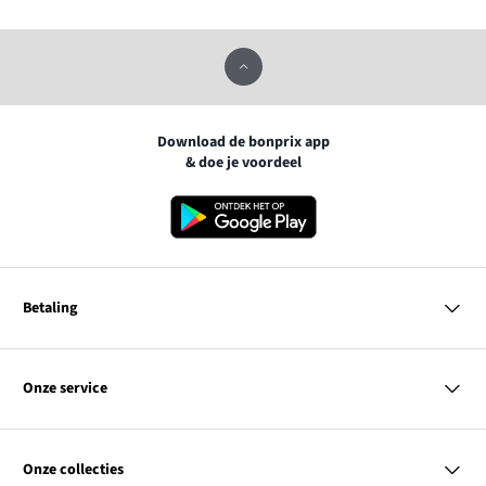
Download de bonprix app
& doe je voordeel
Betaling
MasterCard
VISA
Onze service
iDEAL | Wero
Vragen & antwoorden
PayPal
Bezorgen
Onze collecties
Betalen
Achteraf betalen