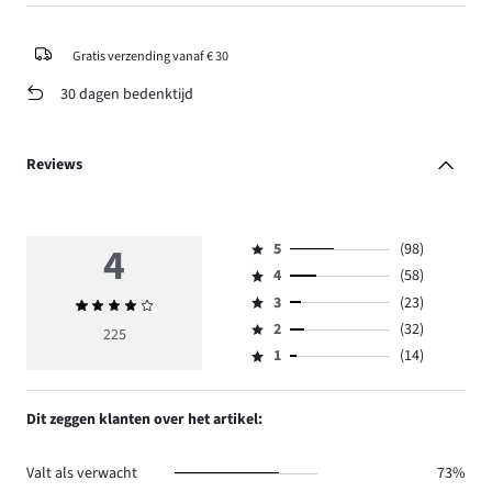
Gratis verzending vanaf € 30
30 dagen bedenktijd
Reviews
4
5
(98)
Beoordeling
4
(58)
5,
Beoordeling
aantal
3
(23)
Gemiddelde
4,
Beoordeling
reviews
beoordeling
aantal
2
(32)
3,
225
Beoordeling
98.
4
reviews
aantal
1
(14)
2,
Beoordeling
58.
reviews
aantal
1,
23.
reviews
aantal
Dit zeggen klanten over het artikel:
32.
reviews
14.
Valt als verwacht
73%