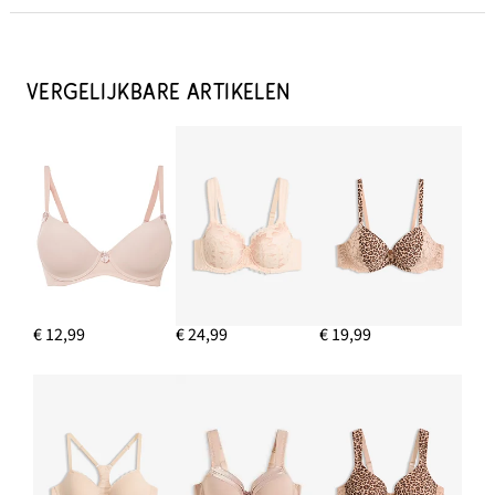
Voorgevormde bh met gewatteerde schouderbandjes
€ 23,99
VERGELIJKBARE ARTIKELEN
IN WINKELMANDJE
Maxi hipster met kant
€ 13,99
IN WINKELMANDJE
€ 12,99
€ 24,99
€ 19,99