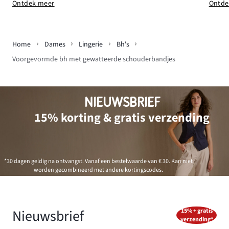
Ontde
Ontdek meer
Home
Dames
Lingerie
Bh's
Voorgevormde bh met gewatteerde schouderbandjes
NIEUWSBRIEF
15% korting & gratis verzending
*30 dagen geldig na ontvangst. Vanaf een bestelwaarde van € 30. Kan niet
worden gecombineerd met andere kortingscodes.
Nieuwsbrief
15% + gratis
verzending*