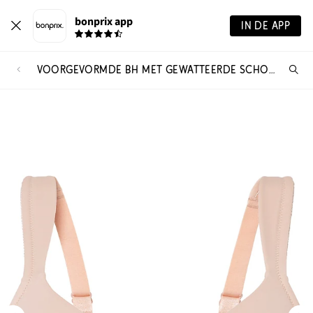
bonprix app
IN DE APP
VOORGEVORMDE BH MET GEWATTEERDE SCHOUDERBANDJES
Wa
zo
je?