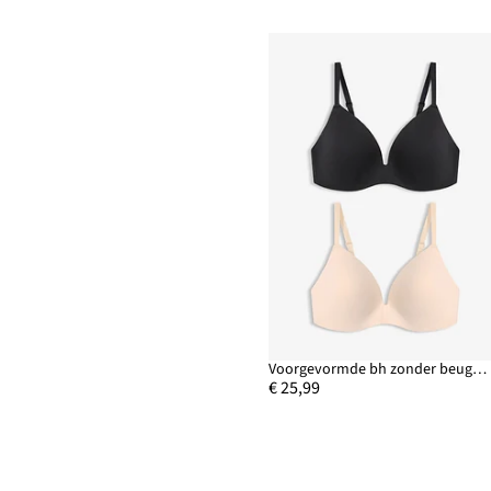
Voorgevormde bh zonder beugel met katoen (set van 2)
€ 25,99