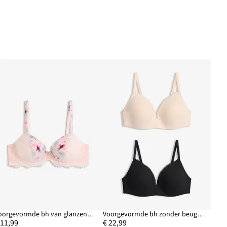
Voorgevormde bh van glanzend materiaal
Voorgevormde bh zonder beugels met katoen (set van 2)
 11,99
€ 22,99