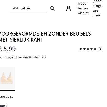
[node-
[node-
badge-
Wat zoek je?
badge-
cart-
wishlist]
items]
VOORGEVORMDE BH ZONDER BEUGELS
MET SIERLIJK KANT
€ 5,99
(1)
ncl. btw, excl.
verzendkosten
arelbeige
Cup
:
A