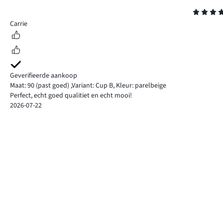
Beoordeling
5
Carrie
Geverifieerde aankoop
Maat: 90
(past goed)
,
Variant: Cup B,
Kleur: parelbeige
Perfect, echt goed qualitiet en echt mooi!
2026-07-22