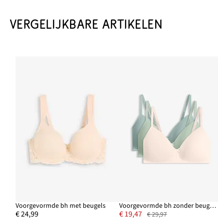
VERGELIJKBARE ARTIKELEN
Voorgevormde bh met beugels
Voorgevormde bh zonder beugels met biologisch katoen (set van 3)
€ 24,99
€ 19,47
€ 29,97