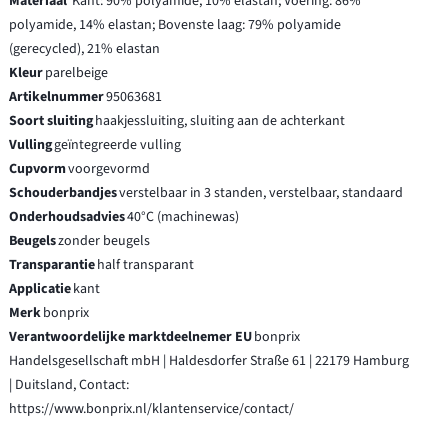
Materiaal
Kant: 90% polyamide, 10% elastan; Voering: 86%
polyamide, 14% elastan; Bovenste laag: 79% polyamide
(gerecycled), 21% elastan
Kleur
parelbeige
Artikelnummer
95063681
Soort sluiting
haakjessluiting, sluiting aan de achterkant
Vulling
geïntegreerde vulling
Cupvorm
voorgevormd
Schouderbandjes
verstelbaar in 3 standen, verstelbaar, standaard
Onderhoudsadvies
40°C (machinewas)
Beugels
zonder beugels
Transparantie
half transparant
Applicatie
kant
Merk
bonprix
Verantwoordelijke marktdeelnemer EU
bonprix
Handelsgesellschaft mbH | Haldesdorfer Straße 61 | 22179 Hamburg
| Duitsland, Contact:
https://www.bonprix.nl/klantenservice/contact/