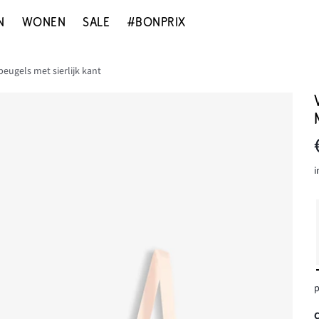
N
WONEN
SALE
#BONPRIX
ugels met sierlijk kant
i
p