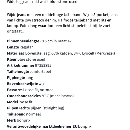
Wide leg jeans mid waist blue stone used
Wijde jeans met een middelhoge tailleband. Wijde 5-pocketjeans
van lichte low stretch denim. Halfhoge tailleband met rits en
knoop. Extra lang waardoor een licht stapeleffect bij de voet
ontstaat..
Binnenbeenlengte
78.5 cm in maat 42
Lengte
Regular
Materiaal
Bovenste laag: 66% katoen, 34% Lyocell (Merkvezel)
Kleur
blue stone used
Artikelnummer
97353895
Taillehoogte
comfortabel
Pijplengte
lang
Bovenbeenwijdte
wijd
Pasvorm
Loose fit, normaal
Onderhoudsadvies
30°C (machinewas)
Model
loose fit
Pijpen
rechte pijpen (straight leg)
Tailleband
normaal
Merk
bonprix
Verantwoordelijke marktdeelnemer EU
bonprix