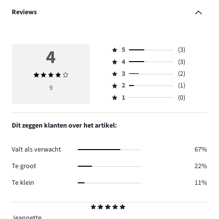
Reviews
4
5
(3)
Beoordeling
4
(3)
5,
Beoordeling
aantal
3
(2)
Gemiddelde
4,
Beoordeling
reviews
beoordeling
aantal
2
(1)
3,
9
Beoordeling
3.
4
reviews
aantal
1
(0)
2,
Beoordeling
3.
reviews
aantal
1,
2.
reviews
aantal
Dit zeggen klanten over het artikel:
1.
reviews
0.
Valt als verwacht
67%
Te groot
22%
Te klein
11%
Beoordeling
5
Jeannette