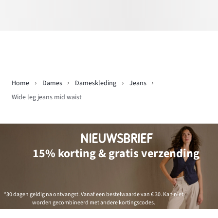
Home
Dames
Dameskleding
Jeans
Wide leg jeans mid waist
NIEUWSBRIEF
15% korting & gratis verzending
*30 dagen geldig na ontvangst. Vanaf een bestelwaarde van € 30. Kan niet
worden gecombineerd met andere kortingscodes.