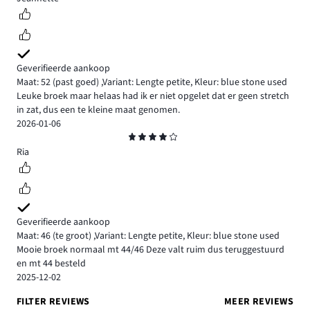
Geverifieerde aankoop
Maat: 52
(past goed)
,
Variant: Lengte petite,
Kleur: blue stone used
Leuke broek maar helaas had ik er niet opgelet dat er geen stretch
in zat, dus een te kleine maat genomen.
2026-01-06
Beoordeling
4
Ria
Geverifieerde aankoop
Maat: 46
(te groot)
,
Variant: Lengte petite,
Kleur: blue stone used
Mooie broek normaal mt 44/46 Deze valt ruim dus teruggestuurd
en mt 44 besteld
2025-12-02
FILTER REVIEWS
MEER REVIEWS