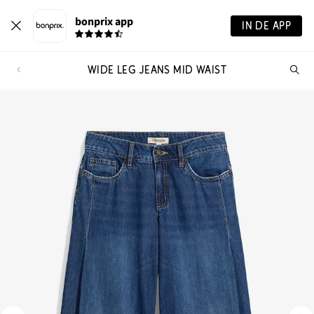
bonprix app
IN DE APP
WIDE LEG JEANS MID WAIST
Wa
zo
je?