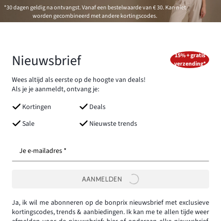
*30 dagen geldig na ontvangst. Vanaf een bestelwaarde van € 30. Kan niet
worden gecombineerd met andere kortingscodes.
Nieuwsbrief
15% + gratis
verzending*
Wees altijd als eerste op de hoogte van deals!
Als je je aanmeldt, ontvang je:
Kortingen
Deals
Sale
Nieuwste trends
Je e-mailadres *
AANMELDEN
Ja, ik wil me abonneren op de bonprix nieuwsbrief met exclusieve
kortingscodes, trends & aanbiedingen. Ik kan me te allen tijde weer