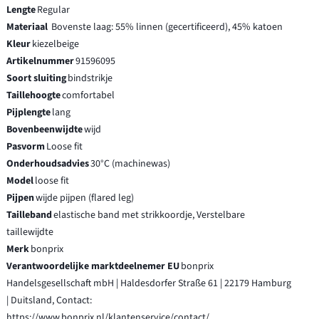
Lengte
Regular
Materiaal
Bovenste laag: 55% linnen (gecertificeerd), 45% katoen
Kleur
kiezelbeige
Artikelnummer
91596095
Soort sluiting
bindstrikje
Taillehoogte
comfortabel
Pijplengte
lang
Bovenbeenwijdte
wijd
Pasvorm
Loose fit
Onderhoudsadvies
30°C (machinewas)
Model
loose fit
Pijpen
wijde pijpen (flared leg)
Tailleband
elastische band met strikkoordje, Verstelbare
taillewijdte
Merk
bonprix
Verantwoordelijke marktdeelnemer EU
bonprix
Handelsgesellschaft mbH | Haldesdorfer Straße 61 | 22179 Hamburg
| Duitsland, Contact:
https://www.bonprix.nl/klantenservice/contact/