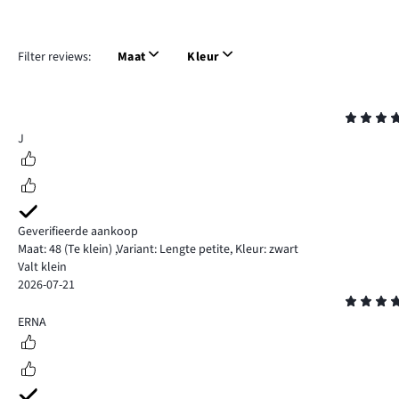
Filter reviews:
Maat
Kleur
Beoordeling
5
J
Geverifieerde aankoop
Maat: 48
(Te klein)
,
Variant: Lengte petite,
Kleur: zwart
Valt klein
2026-07-21
Beoordeling
5
ERNA