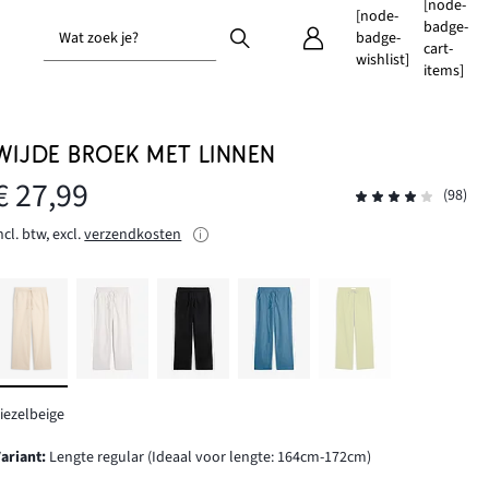
[node-
[node-
badge-
Wat zoek je?
badge-
cart-
wishlist]
items]
WIJDE BROEK MET LINNEN
€ 27,99
(98)
ncl. btw, excl.
verzendkosten
iezelbeige
Variant
:
Lengte regular (Ideaal voor lengte: 164cm-172cm)