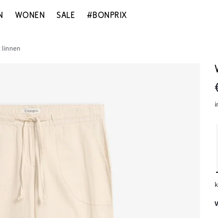
N
WONEN
SALE
#BONPRIX
 linnen
i
k