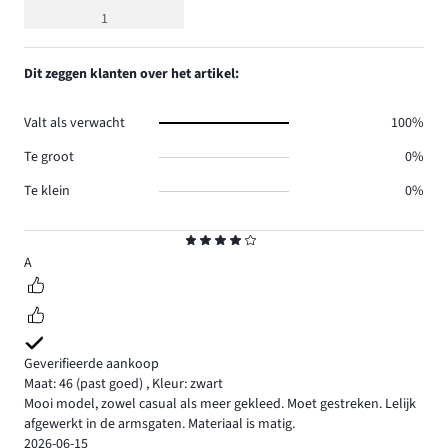
beoordeling
1
4
Dit zeggen klanten over het artikel:
Valt als verwacht
100%
Te groot
0%
Te klein
0%
Beoordeling
4
A
Geverifieerde aankoop
Maat: 46
(past goed)
,
Kleur: zwart
Mooi model, zowel casual als meer gekleed. Moet gestreken. Lelijk
afgewerkt in de armsgaten. Materiaal is matig.
2026-06-15