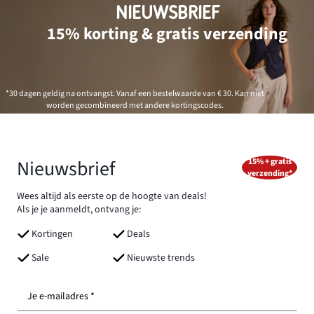
NIEUWSBRIEF
15% korting & gratis verzending
*30 dagen geldig na ontvangst. Vanaf een bestelwaarde van € 30. Kan niet
worden gecombineerd met andere kortingscodes.
Nieuwsbrief
15% + gratis
verzending*
Wees altijd als eerste op de hoogte van deals!
Als je je aanmeldt, ontvang je:
Kortingen
Deals
Sale
Nieuwste trends
Je e-mailadres *