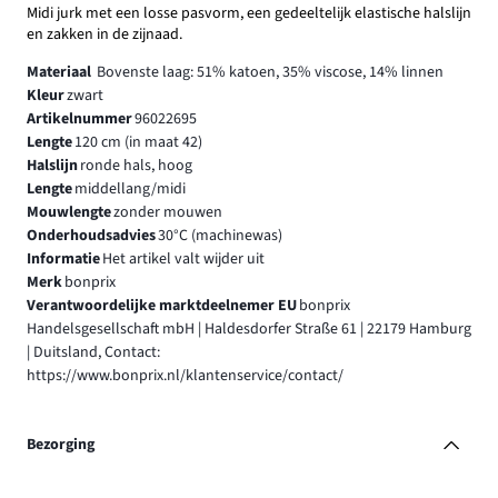
Midi jurk met een losse pasvorm, een gedeeltelijk elastische halslijn
en zakken in de zijnaad.
Materiaal
Bovenste laag: 51% katoen, 35% viscose, 14% linnen
Kleur
zwart
Artikelnummer
96022695
Lengte
120 cm (in maat 42)
Halslijn
ronde hals, hoog
Lengte
middellang/midi
Mouwlengte
zonder mouwen
Onderhoudsadvies
30°C (machinewas)
Informatie
Het artikel valt wijder uit
Merk
bonprix
Verantwoordelijke marktdeelnemer EU
bonprix
Handelsgesellschaft mbH | Haldesdorfer Straße 61 | 22179 Hamburg
| Duitsland, Contact:
https://www.bonprix.nl/klantenservice/contact/
Bezorging