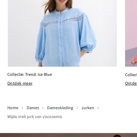
Collectie: Trend: Ice Blue
Collec
Ontdek meer
Ontde
Home
Dames
Dameskleding
Jurken
Wijde midi jurk van viscosemix