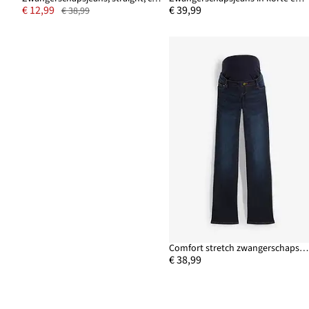
€ 12,99
€ 39,99
€ 38,99
Comfort stretch zwangerschapsjeans, bootcut
€ 38,99