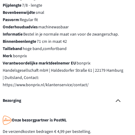
Pijplengte
7/8 - lengte
Bovenbeenwijdte
smal
Pasvorm
Regular fit
Onderhoudsadvies
machinewasbaar
Informatie
Bestel in je normale maat van voor de zwangerschap.
Binnenbeenlengte
71 cm in maat 42
Tailleband
hoge band,comfortband
Merk
bonprix
Verantwoordelijke marktdeelnemer EU
bonprix
Handelsgesellschaft mbH | Haldesdorfer Straße 61 | 22179 Hamburg
| Duitsland, Contact:
https://www.bonprix.nl/klantenservice/contact/
Bezorging
Onze bezorgpartner is PostNL
De verzendkosten bedragen € 4,99 per bestelling.