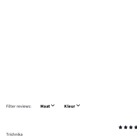
Filter reviews:
Maat
Kleur
Beoordeling
5
Trishnika