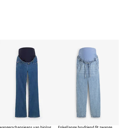
Zwangerschapsjeans van biologisch katoen, licht uitlopende pijpen
Enkellange boyfriend fit zwangerschapsjeans