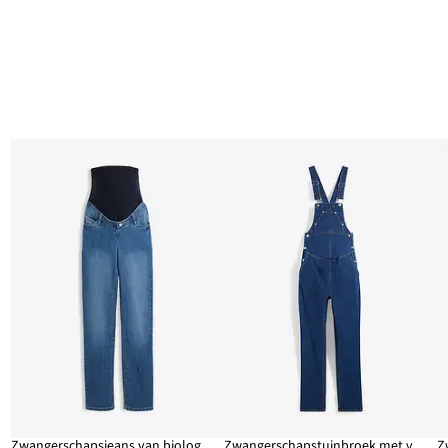
Zwangerschapsjeans van biologisch katoen, straight leg
Zwangerschapstuinbroek met verstelbare buikwijdte, straight leg