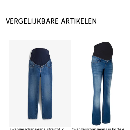
VERGELIJKBARE ARTIKELEN
Zwangerschapsjeans, straight, cropped
Zwangerschapsjeans in korte en lange maten, bootcut