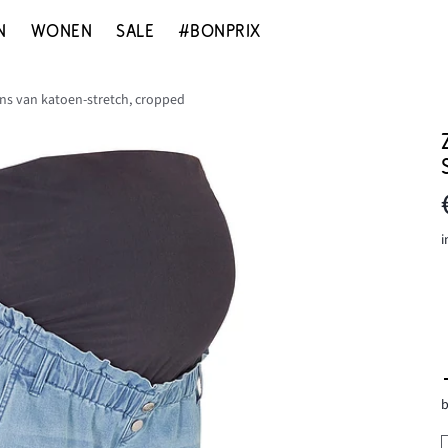
N
WONEN
SALE
#BONPRIX
s van katoen-stretch, cropped
i