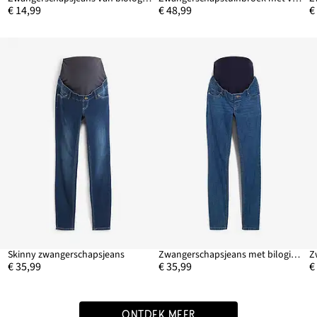
€ 14,99
€ 48,99
€
Skinny zwangerschapsjeans
Zwangerschapsjeans met bilogisch katoen, skinny
€ 35,99
€ 35,99
€
ONTDEK MEER