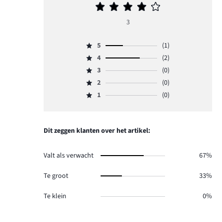
Gemiddelde
beoordeling
3
4
5
(1)
Beoordeling
4
(2)
5,
Beoordeling
aantal
3
(0)
4,
Beoordeling
reviews
aantal
2
(0)
3,
Beoordeling
1.
reviews
aantal
1
(0)
2,
Beoordeling
2.
reviews
aantal
1,
0.
reviews
aantal
0.
reviews
Dit zeggen klanten over het artikel:
0.
Valt als verwacht
67%
Te groot
33%
Te klein
0%