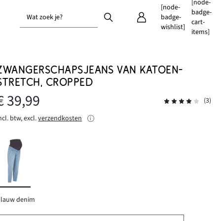
[node-
[node-
badge-
Wat zoek je?
badge-
cart-
wishlist]
items]
ZWANGERSCHAPSJEANS VAN KATOEN-
STRETCH, CROPPED
€ 39,99
(3)
ncl. btw, excl.
verzendkosten
blauw denim