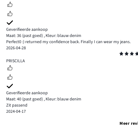
Geverifieerde aankoop
Maat: 36
(past goed)
,
Kleur: blauw denim
Perfect0 :) returned my confidence back. Finally I can wear my jeans.
2026-04-28
Beoordeling
4
PRISCILLA
Geverifieerde aankoop
Maat: 40
(past goed)
,
Kleur: blauw denim
Zit passend
2024-04-17
Meer rev