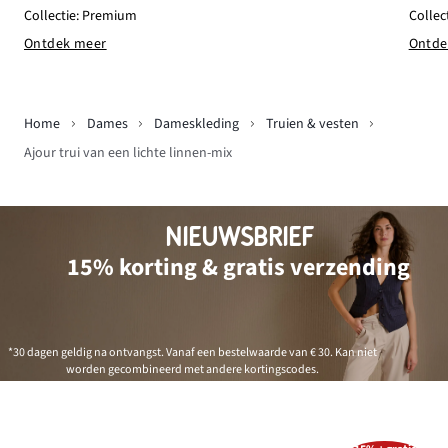
Collectie: Premium
Collec
Ontdek meer
Ontde
Home
Dames
Dameskleding
Truien & vesten
Ajour trui van een lichte linnen-mix
NIEUWSBRIEF
15% korting & gratis verzending
*30 dagen geldig na ontvangst. Vanaf een bestelwaarde van € 30. Kan niet
worden gecombineerd met andere kortingscodes.