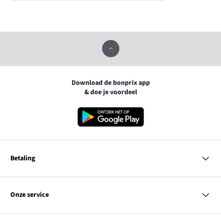
Download de bonprix app
& doe je voordeel
Betaling
MasterCard
VISA
Onze service
iDEAL | Wero
Vragen & antwoorden