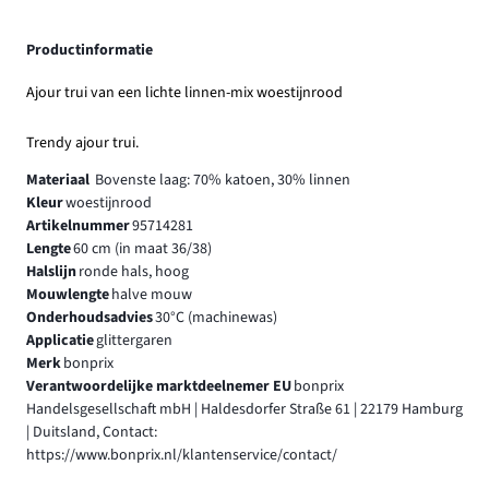
Productinformatie
Ajour trui van een lichte linnen-mix woestijnrood
Trendy ajour trui.
Materiaal
Bovenste laag: 70% katoen, 30% linnen
Kleur
woestijnrood
Artikelnummer
95714281
Lengte
60 cm (in maat 36/38)
Halslijn
ronde hals, hoog
Mouwlengte
halve mouw
Onderhoudsadvies
30°C (machinewas)
Applicatie
glittergaren
Merk
bonprix
Verantwoordelijke marktdeelnemer EU
bonprix
Handelsgesellschaft mbH | Haldesdorfer Straße 61 | 22179 Hamburg
| Duitsland, Contact:
https://www.bonprix.nl/klantenservice/contact/