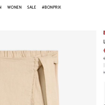
N
WONEN
SALE
#BONPRIX
i