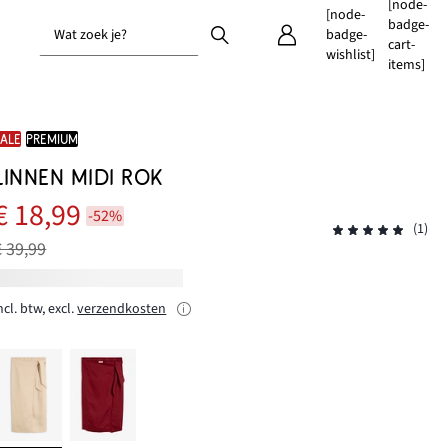
[node-
[node-
badge-
Wat zoek je?
badge-
cart-
wishlist]
items]
SALE
PREMIUM
LINNEN MIDI ROK
€ 18,99
-52%
(1)
€ 39,99
ncl. btw, excl.
verzendkosten