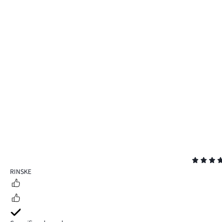
Beoordeling
5
RINSKE