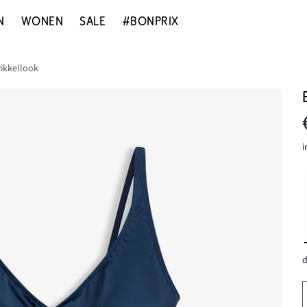
N
WONEN
SALE
#BONPRIX
ikkellook
i