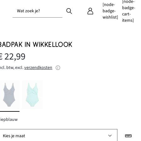
[node-
[node-
badge-
Wat zoek je?
badge-
cart-
wishlist]
items]
BADPAK IN WIKKELLOOK
€ 22,99
ncl. btw, excl.
verzendkosten
diepblauw
Kies je maat