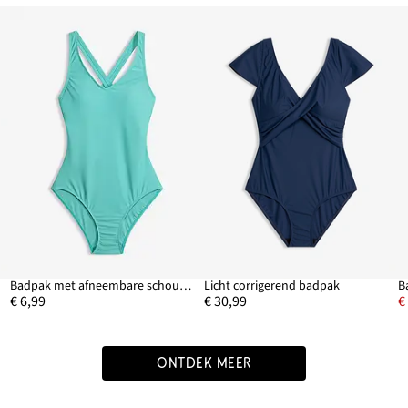
Badpak met afneembare schouderbandjes op de rug
Licht corrigerend badpak
B
€ 6,99
€ 30,99
€
ONTDEK MEER