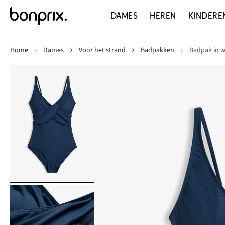
DAMES
HEREN
KINDERE
Home
Dames
Voor het strand
Badpakken
Badpak in w