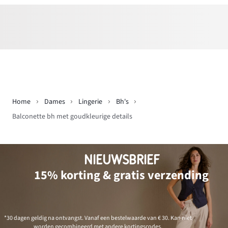
Home
Dames
Lingerie
Bh's
Balconette bh met goudkleurige details
NIEUWSBRIEF
15% korting & gratis verzending
*30 dagen geldig na ontvangst. Vanaf een bestelwaarde van € 30. Kan niet
worden gecombineerd met andere kortingscodes.