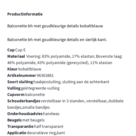
Productinformatie
Balconette bh met goudkleurige details kobaltblauw
Balconette bh met goudkleurige details en sierlijk kant.
Cup
Cup E
Materiaal
Voering: 83% polyamide, 17% elastan; Bovenste laag:
46% polyamide, 43% polyamide (gerecycled), 11% elastan
Kleur
kobaltblauw
Artikelnummer
96363881
Soort sluiting
haakjessluiting, sluiting aan de achterkant
Vulling
geïntegreerde vulling
Cupvorm
balconette
Schouderbandjes
verstelbaar in 3 standen, verstelbaar, dubbele
bandjes,smalle bandjes
Onderhoudsadvies
handwas
Beugels
met beugels
Transparantie
half transparant
Applicatie
decoratieve ring,kant