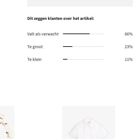
54.
reviews
aantal
1,
19.
reviews
aantal
12.
reviews
Dit zeggen klanten over het artikel:
5.
Valt als verwacht
66%
Te groot
23%
Te klein
11%