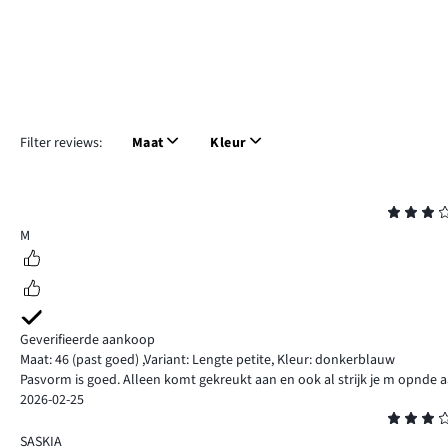
Filter reviews:
Maat
Kleur
Beoordeling
3
M
Geverifieerde aankoop
Maat: 46
(past goed)
,
Variant: Lengte petite,
Kleur: donkerblauw
Pasvorm is goed. Alleen komt gekreukt aan en ook al strijk je m opnde a
2026-02-25
Beoordeling
3
SASKIA