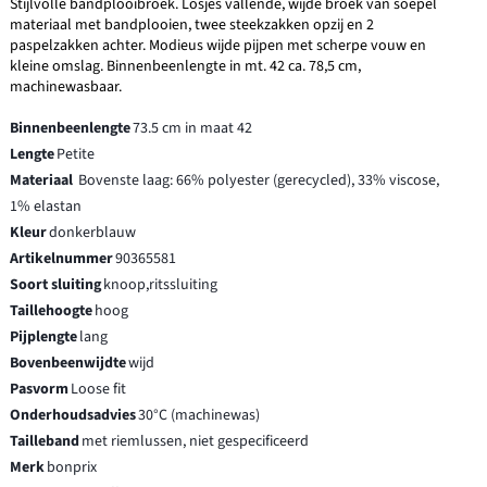
Stijlvolle bandplooibroek. Losjes vallende, wijde broek van soepel
materiaal met bandplooien, twee steekzakken opzij en 2
paspelzakken achter. Modieus wijde pijpen met scherpe vouw en
kleine omslag. Binnenbeenlengte in mt. 42 ca. 78,5 cm,
machinewasbaar.
Binnenbeenlengte
73.5 cm in maat 42
Lengte
Petite
Materiaal
Bovenste laag: 66% polyester (gerecycled), 33% viscose,
1% elastan
Kleur
donkerblauw
Artikelnummer
90365581
Soort sluiting
knoop,ritssluiting
Taillehoogte
hoog
Pijplengte
lang
Bovenbeenwijdte
wijd
Pasvorm
Loose fit
Onderhoudsadvies
30°C (machinewas)
Tailleband
met riemlussen, niet gespecificeerd
Merk
bonprix