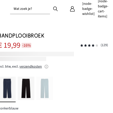
[node-
[node-
badge-
Wat zoek je?
badge-
cart-
wishlist]
items]
BANDPLOOIBROEK
€ 19,99
-16%
(129)
ncl. btw, excl.
verzendkosten
donkerblauw