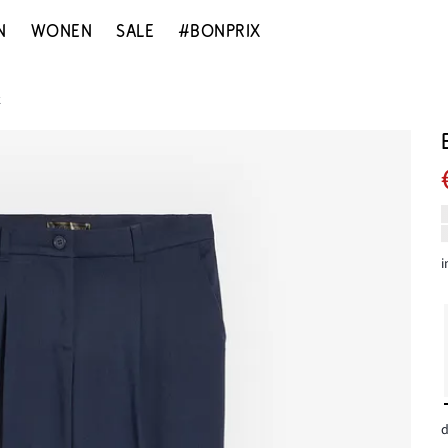
N
WONEN
SALE
#BONPRIX
k
i