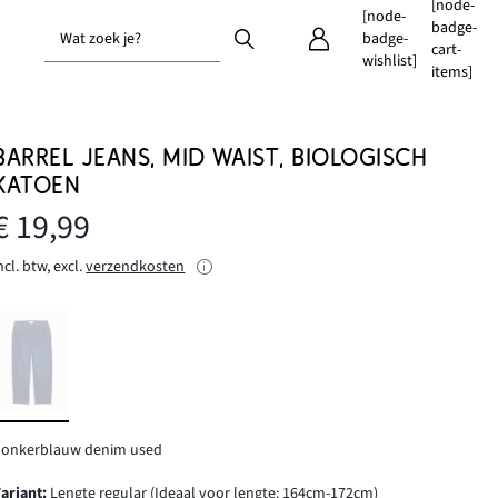
[node-
[node-
badge-
Wat zoek je?
badge-
cart-
wishlist]
items]
BARREL JEANS, MID WAIST, BIOLOGISCH
KATOEN
€ 19,99
ncl. btw, excl.
verzendkosten
donkerblauw denim used
Variant
:
Lengte regular (Ideaal voor lengte: 164cm-172cm)