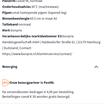
Pasvorm
Loose fit, normaal
Onderhoudsadvies
30°C (machinewas)
Pijpen
smal toelopende pijpen (tapered leg)
Binnenbeenlengte
65.5 cm in maat 42
Tailleband
normaal
Merk
bonprix
Verantwoordelijke marktdeelnemer EU
bonprix
Handelsgesellschaft mbH | Haldesdorfer Straße 61 | 22179 Hamburg
| Duitsland, Contact:
https://www.bonprix.nl/klantenservice/contact/
Bezorging
Onze bezorgpartner is PostNL
De verzendkosten bedragen € 4,99 per bestelling.
Bestellingen vanaf € 30 worden gratis bezorgd.