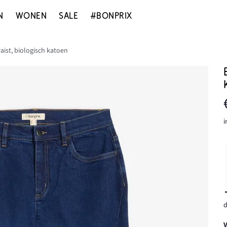
N
WONEN
SALE
#BONPRIX
aist, biologisch katoen
i