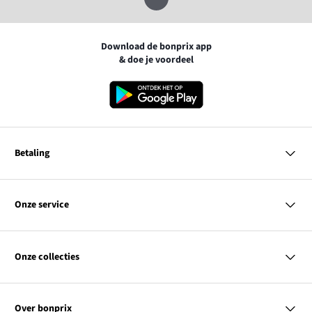
Download de bonprix app
& doe je voordeel
Betaling
MasterCard
VISA
Onze service
iDEAL | Wero
Vragen & antwoorden
PayPal
Bezorgen
Onze collecties
Betalen
Achteraf betalen
Retourneren & terugbetalen
Dames
Maattabellen
Heren
Contact
Over bonprix