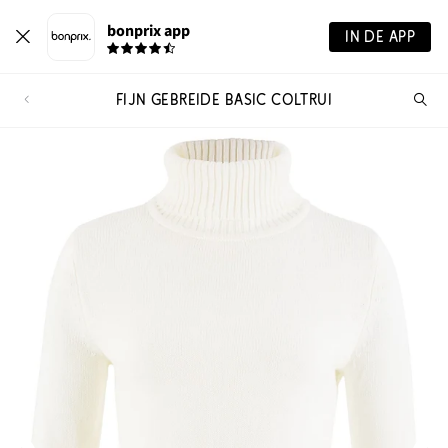
bonprix app
IN DE APP
FIJN GEBREIDE BASIC COLTRUI
Wa
zo
je?