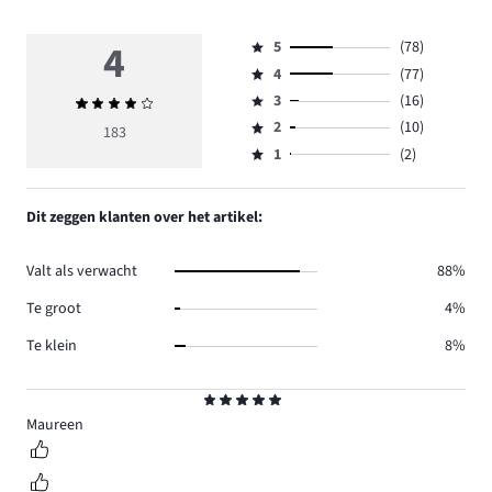
4
5
(78)
Beoordeling
4
(77)
5,
Beoordeling
aantal
3
(16)
Gemiddelde
4,
Beoordeling
reviews
beoordeling
aantal
2
(10)
3,
183
Beoordeling
78.
4
reviews
aantal
1
(2)
2,
Beoordeling
77.
reviews
aantal
1,
16.
reviews
aantal
Dit zeggen klanten over het artikel:
10.
reviews
2.
Valt als verwacht
88%
Te groot
4%
Te klein
8%
Beoordeling
5
Maureen