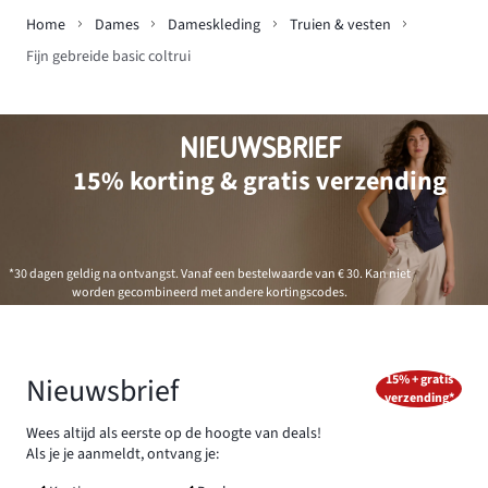
Home
Dames
Dameskleding
Truien & vesten
Fijn gebreide basic coltrui
NIEUWSBRIEF
15% korting & gratis verzending
*30 dagen geldig na ontvangst. Vanaf een bestelwaarde van € 30. Kan niet
worden gecombineerd met andere kortingscodes.
Nieuwsbrief
15% + gratis
verzending*
Wees altijd als eerste op de hoogte van deals!
Als je je aanmeldt, ontvang je: