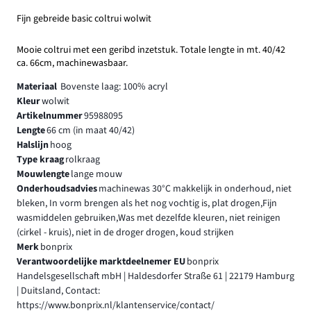
Fijn gebreide basic coltrui wolwit
Mooie coltrui met een geribd inzetstuk. Totale lengte in mt. 40/42
ca. 66cm, machinewasbaar.
Materiaal
Bovenste laag: 100% acryl
Kleur
wolwit
Artikelnummer
95988095
Lengte
66 cm (in maat 40/42)
Halslijn
hoog
Type kraag
rolkraag
Mouwlengte
lange mouw
Onderhoudsadvies
machinewas 30°C makkelijk in onderhoud, niet
bleken, In vorm brengen als het nog vochtig is, plat drogen,Fijn
wasmiddelen gebruiken,Was met dezelfde kleuren, niet reinigen
(cirkel - kruis), niet in de droger drogen, koud strijken
Merk
bonprix
Verantwoordelijke marktdeelnemer EU
bonprix
Handelsgesellschaft mbH | Haldesdorfer Straße 61 | 22179 Hamburg
| Duitsland, Contact:
https://www.bonprix.nl/klantenservice/contact/