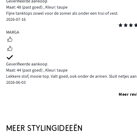
Geverifieerde aankoop
Maat: 48
(past goed)
,
Kleur: taupe
Fijne tanktops zowel voor de zomer als onder een trui of vest.
2026-07-16
Beoordeling
5
MARGA
Geverifieerde aankoop
Maat: 44
(past goed)
,
Kleur: taupe
Lekkere stof, mooie top. Valt goed, ook onder de armen. Sluit netjes aan
2026-06-03
Meer rev
MEER STYLINGIDEEËN