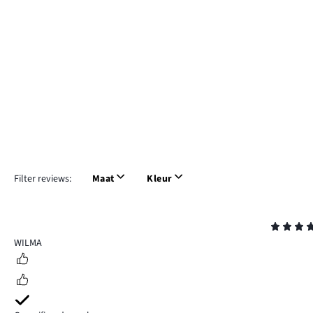
Filter reviews:
Maat
Kleur
Beoordeling
4
WILMA