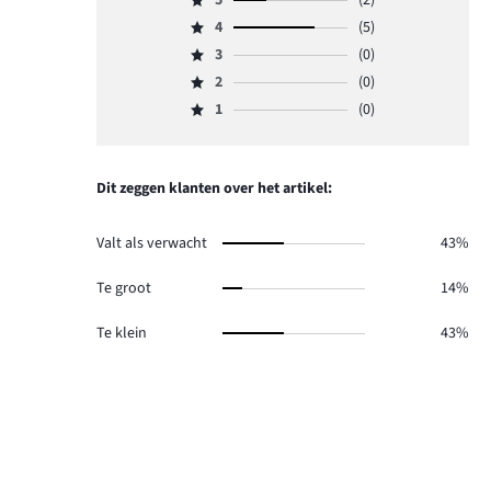
5
(2)
Beoordeling
4
(5)
5,
Beoordeling
aantal
3
(0)
4,
Beoordeling
reviews
aantal
2
(0)
3,
Beoordeling
2.
reviews
aantal
1
(0)
2,
Beoordeling
5.
reviews
aantal
1,
0.
reviews
aantal
0.
reviews
Dit zeggen klanten over het artikel:
0.
Valt als verwacht
43%
Te groot
14%
Te klein
43%