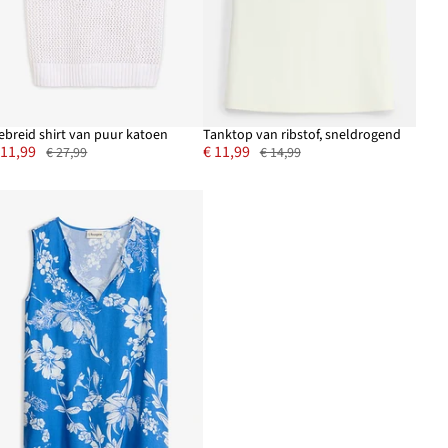
ebreid shirt van puur katoen
Tanktop van ribstof, sneldrogend
 11,99
€ 11,99
€ 27,99
€ 14,99