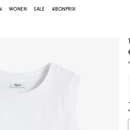
N
WONEN
SALE
#BONPRIX
i
w