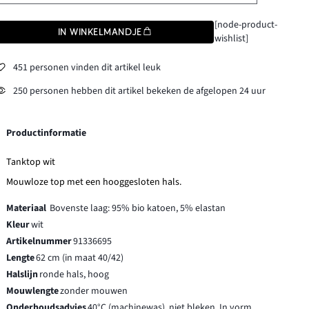
[node-product-
IN WINKELMANDJE
wishlist]
451 personen vinden dit artikel leuk
250 personen hebben dit artikel bekeken de afgelopen 24 uur
Productinformatie
Tanktop wit
Mouwloze top met een hooggesloten hals.
Materiaal
Bovenste laag: 95% bio katoen, 5% elastan
Kleur
wit
Artikelnummer
91336695
Lengte
62 cm (in maat 40/42)
Halslijn
ronde hals, hoog
Mouwlengte
zonder mouwen
Onderhoudsadvies
40°C (machinewas), niet bleken, In vorm