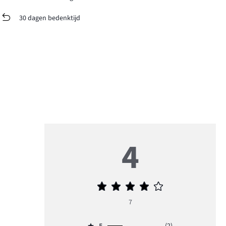
30 dagen bedenktijd
4
Gemiddelde
beoordeling
7
4