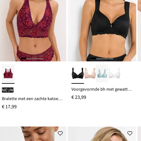
Voorgevormde bh met gewatteerde schouderbandjes
Nieuw
€ 23,99
Bralette met een zachte katoenen voering
€ 17,99