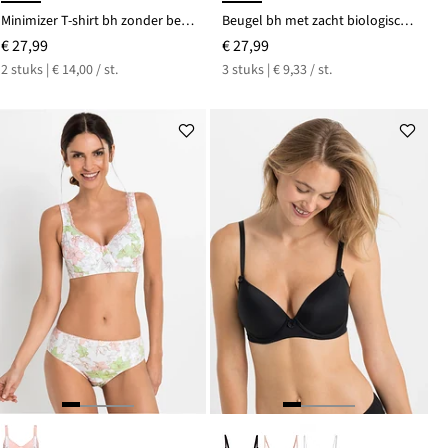
Minimizer T-shirt bh zonder beugels met biologisch katoen (set van 2)
Beugel bh met zacht biologisch katoen (set van 3)
€ 27,99
€ 27,99
2 stuks | € 14,00 / st.
3 stuks | € 9,33 / st.