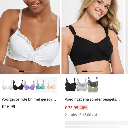
Voorgevormde bh met gerecycled polyamide
Voedingsbeha zonder beugels met biologisch katoen (set van 2)
€ 16,99
€ 25,99
-10%
2 stuks | € 13,00 / st.