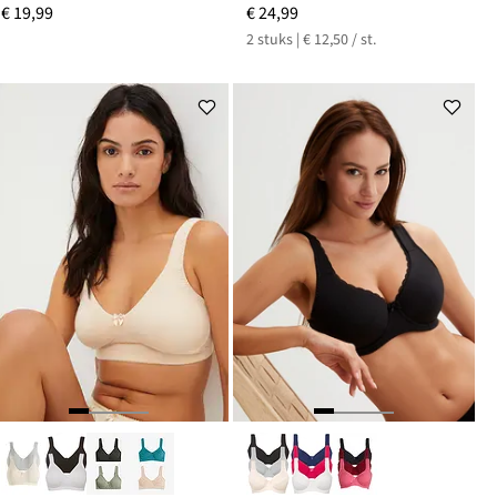
€ 19,99
€ 24,99
2 stuks | € 12,50 / st.