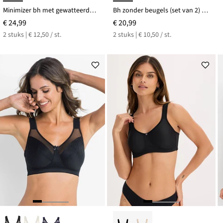
Minimizer bh met gewatteerde schouderbandjes (set van 2)
Bh zonder beugels (set van 2) met biologisch katoen
€ 24,99
€ 20,99
2 stuks | € 12,50 / st.
2 stuks | € 10,50 / st.