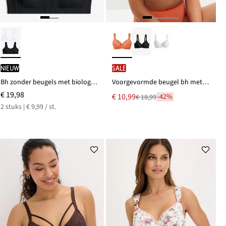
Nieuw
SALE
Bh zonder beugels met biologisch katoen (set van 2)
Voorgevormde beugel bh met gewatteerde bandjes
€ 19,98
Nu
€ 10,99
-42%
€ 18,99
Van
voor
2 stuks | € 9,99 / st.
€ 18,99