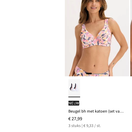
Nieuw
Beugel bh met katoen (set van 3)
€ 27,99
3 stuks | € 9,33 / st.