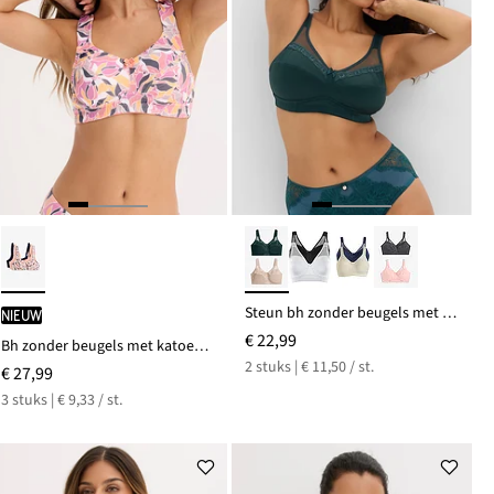
Steun bh zonder beugels met gewatteerde bandjes (set van 2)
Nieuw
€ 22,99
Bh zonder beugels met katoen (set van 3)
2 stuks | € 11,50 / st.
€ 27,99
3 stuks | € 9,33 / st.