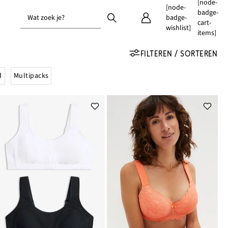
[node-
[node-
badge-
Wat zoek je?
badge-
cart-
wishlist]
items]
FILTEREN / SORTEREN
d
Multipacks