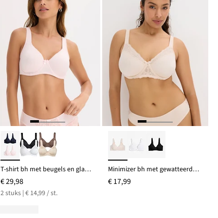
T-shirt bh met beugels en glanseffect (set van 2)
Minimizer bh met gewatteerde bandjes
€ 29,98
€ 17,99
2 stuks | € 14,99 / st.