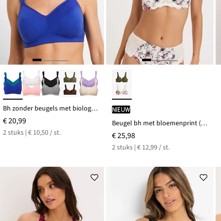
Bh zonder beugels met biologisch katoen (set van 2)
Nieuw
€ 20,99
Beugel bh met bloemenprint (set van 2)
2 stuks | € 10,50 / st.
€ 25,98
2 stuks | € 12,99 / st.