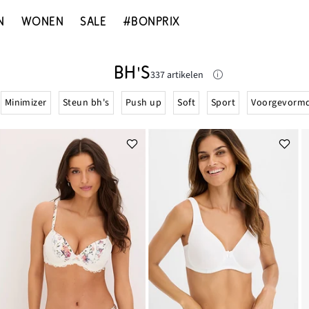
N
WONEN
SALE
#BONPRIX
BH'S
337 artikelen
Minimizer
Steun bh's
Push up
Soft
Sport
Voorgevorm