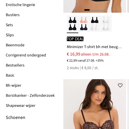
Erotische lingerie
Bustiers
Sets
Slips
TOP DEAL
Beenmode
Minimizer T-shirt bh met beugels van biologisch katoen (set van 2)
€ 16,99
alleen t/m 26.08.
Corrigerend ondergoed
€ 22,99 vanaf 27.08. +35%
Bestsellers
2 stuks | € 8,50 / st.
Basic
Bh-wijzer
Borstkanker - Zelfonderzoek
Shapewear wijzer
Schoenen