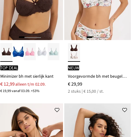
TOP DEAL
Nieuw
Minimizer bh met sierlijk kant
Voorgevormde bh met beugels en biologisch katoen (set van 2)
€ 12,99
€ 29,99
alleen t/m 02.09.
€ 19,99 vanaf 03.09. +53%
2 stuks | € 15,00 / st.