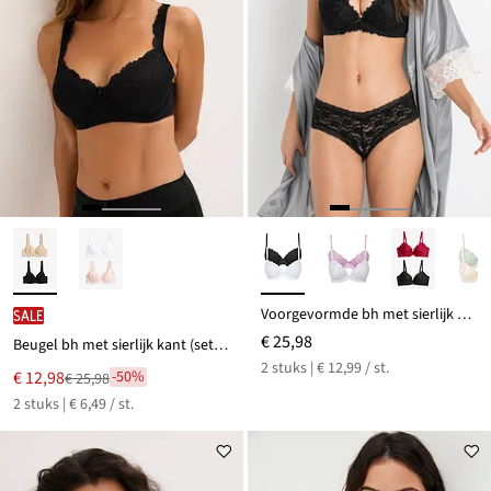
Voorgevormde bh met sierlijk borduursel (set van 2)
SALE
€ 25,98
Beugel bh met sierlijk kant (set van 2)
2 stuks | € 12,99 / st.
Nu
€ 12,98
-50%
€ 25,98
Van
voor
2 stuks | € 6,49 / st.
€ 25,98