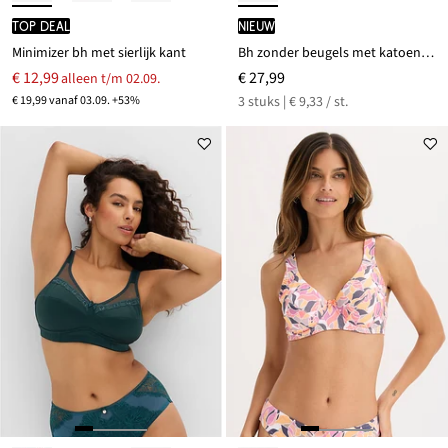
TOP DEAL
Nieuw
Minimizer bh met sierlijk kant
Bh zonder beugels met katoen (set van 3)
€ 12,99
€ 27,99
alleen t/m 02.09.
€ 19,99 vanaf 03.09. +53%
3 stuks | € 9,33 / st.