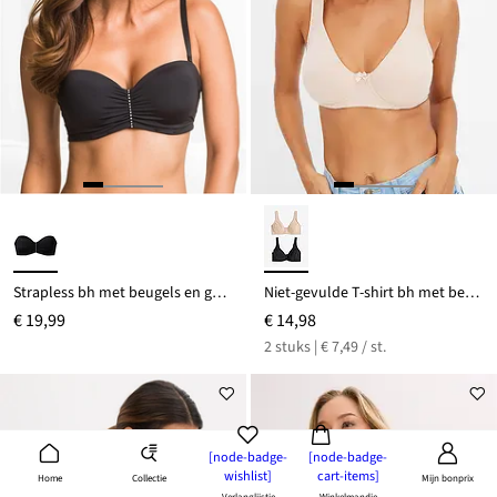
Strapless bh met beugels en gerecycled polyamide
Niet-gevulde T-shirt bh met beugels en biologisch katoen (set van 2)
€ 19,99
€ 14,98
2 stuks | € 7,49 / st.
[node-badge-
[node-badge-
wishlist]
cart-items]
Collectie
Home
Mijn bonprix