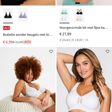
Voorgevormde bh met fijne kant (set van 2)
SALE
€ 27,99
Bralette zonder beugels met biologisch katoen
2 stuks | € 14,00 / st.
Nu
€ 6,99
-41%
€ 11,99
Van
voor
€ 11,99