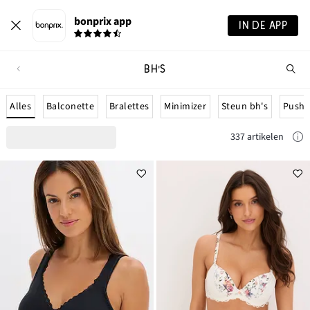
bonprix app
IN DE APP
BH'S
Wa
zo
je?
Alles
Balconette
Bralettes
Minimizer
Steun bh's
Push 
337 artikelen