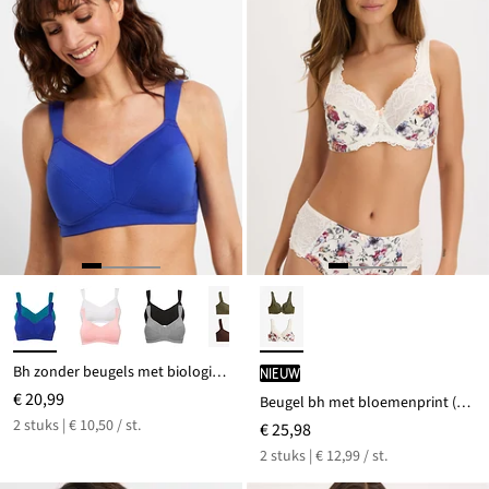
Bh zonder beugels met biologisch katoen (set van 2)
Nieuw
€ 20,99
Beugel bh met bloemenprint (set van 2)
2 stuks | € 10,50 / st.
€ 25,98
2 stuks | € 12,99 / st.