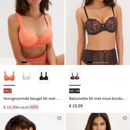
SALE
Nieuw
Voorgevormde beugel bh met gewatteerde bandjes
Balconette bh met mooi borduursel
€ 19,99
Nu
€ 10,99
-42%
€ 18,99
Van
voor
€ 18,99