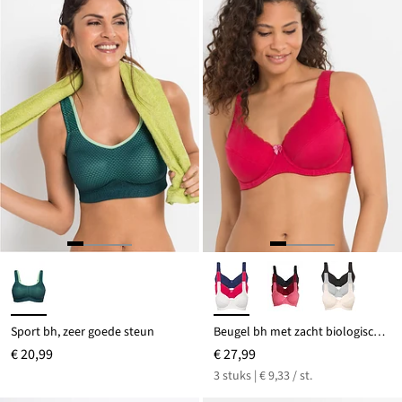
Sport bh, zeer goede steun
Beugel bh met zacht biologisch katoen (set van 3)
€ 20,99
€ 27,99
3 stuks | € 9,33 / st.