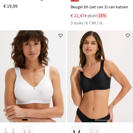
€ 19,99
Beugel bh (set van 3) van katoen
Nu
€ 22,47
-16%
€ 26,97
Van
voor
3 stuks | € 7,49 / st.
€ 26,97