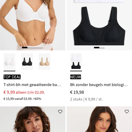
TOP DEAL
Nieuw
T-shirt-bh met gewatteerde bandjes
Bh zonder beugels met biologisch katoen (set van 2)
€ 9,99
€ 19,98
alleen t/m 02.09.
€ 15,99 vanaf 03.09. +60%
2 stuks | € 9,99 / st.