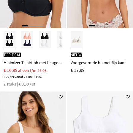
TOP DEAL
Nieuw
Minimizer T-shirt bh met beugels van biologisch katoen (set van 2)
Voorgevormde bh met fijn kant
€ 16,99
€ 17,99
alleen t/m 26.08.
€ 22,99 vanaf 27.08. +35%
2 stuks | € 8,50 / st.