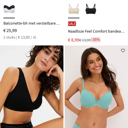
Balconette-bh met verstelbare bandjes (set van 2)
SALE
€ 25,99
Naadloze Feel Comfort bandeau bh met gevulde cups en afneembare shouderbandjes
2 stuks | € 13,00 / st.
Nu
€ 8,99
-35%
€ 13,99
Van
voor
€ 13,99