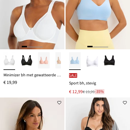
Minimizer bh met gewatteerde bandjes
SALE
€ 19,99
Sport bh, stevig
Nu
€ 12,99
-35%
€ 19,99
Van
voor
€ 19,99