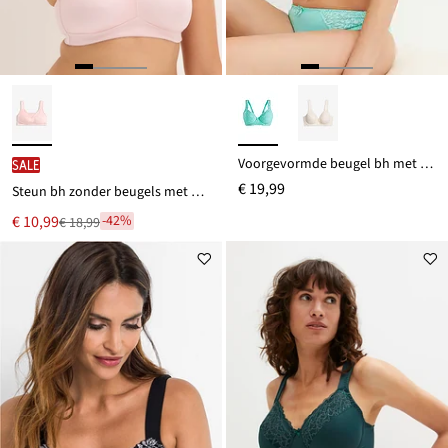
Voorgevormde beugel bh met gewatteerde bandjes
SALE
€ 19,99
Steun bh zonder beugels met gewatteerde schouderbandjes
Nu
€ 10,99
-42%
€ 18,99
Van
voor
€ 18,99