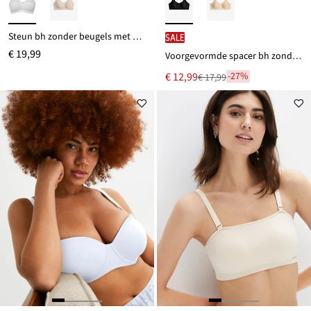
Steun bh zonder beugels met gewatteerde schouderbandjes
SALE
€ 19,99
Voorgevormde spacer bh zonder beugels
Nu
€ 12,99
-27%
€ 17,99
Van
voor
€ 17,99