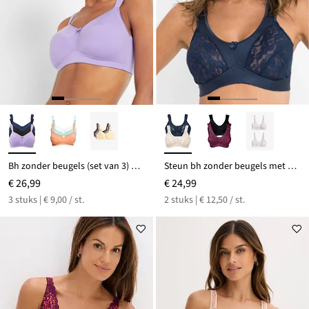
Bh zonder beugels (set van 3) met katoen
Steun bh zonder beugels met gewatteerde schouderbandjes (set van 2)
€ 26,99
€ 24,99
3 stuks | € 9,00 / st.
2 stuks | € 12,50 / st.