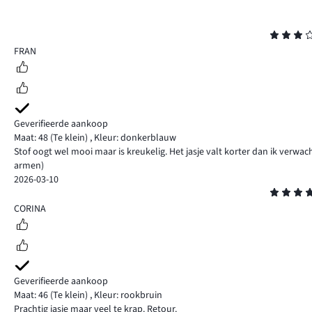
Beoordeling
3
FRAN
Geverifieerde aankoop
Maat: 48
(Te klein)
,
Kleur: donkerblauw
Stof oogt wel mooi maar is kreukelig. Het jasje valt korter dan ik verwa
armen)
2026-03-10
Beoordeling
4
CORINA
Geverifieerde aankoop
Maat: 46
(Te klein)
,
Kleur: rookbruin
Prachtig jasje maar veel te krap. Retour.