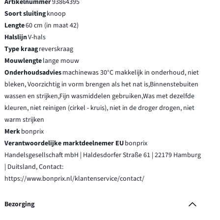
Artikelnummer
93864395
Soort sluiting
knoop
Lengte
60 cm (in maat 42)
Halslijn
V-hals
Type kraag
reverskraag
Mouwlengte
lange mouw
Onderhoudsadvies
machinewas 30°C makkelijk in onderhoud, niet
bleken, Voorzichtig in vorm brengen als het nat is,Binnenstebuiten
wassen en strijken,Fijn wasmiddelen gebruiken,Was met dezelfde
kleuren, niet reinigen (cirkel - kruis), niet in de droger drogen, niet
warm strijken
Merk
bonprix
Verantwoordelijke marktdeelnemer EU
bonprix
Handelsgesellschaft mbH | Haldesdorfer Straße 61 | 22179 Hamburg
| Duitsland, Contact:
https://www.bonprix.nl/klantenservice/contact/
Bezorging