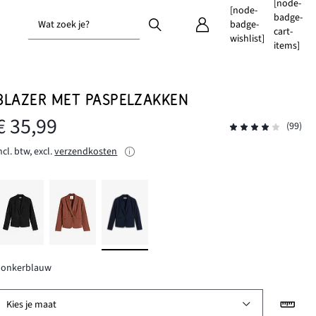
[node-
[node-
badge-
Wat zoek je?
badge-
cart-
wishlist]
items]
BLAZER MET PASPELZAKKEN
€ 35,99
(99)
ncl. btw, excl.
verzendkosten
donkerblauw
Kies je maat