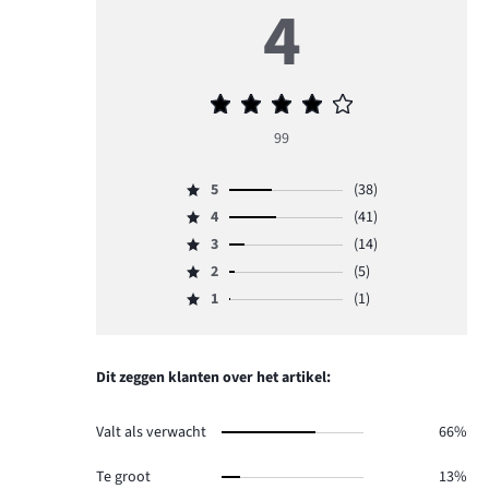
4
Gemiddelde
beoordeling
99
4
5
(38)
Beoordeling
4
(41)
5,
Beoordeling
aantal
3
(14)
4,
Beoordeling
reviews
aantal
2
(5)
3,
Beoordeling
38.
reviews
aantal
1
(1)
2,
Beoordeling
41.
reviews
aantal
1,
14.
reviews
aantal
5.
reviews
Dit zeggen klanten over het artikel:
1.
Valt als verwacht
66%
Te groot
13%