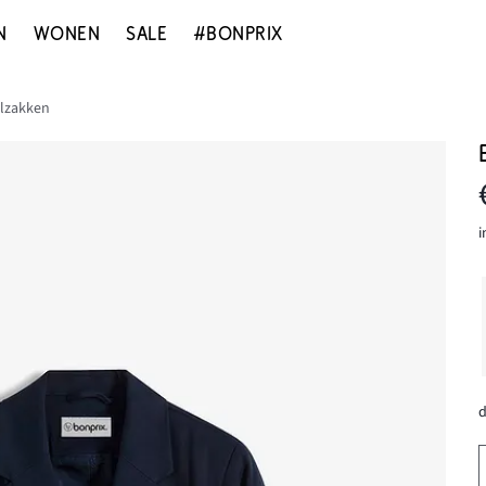
N
WONEN
SALE
#BONPRIX
elzakken
i