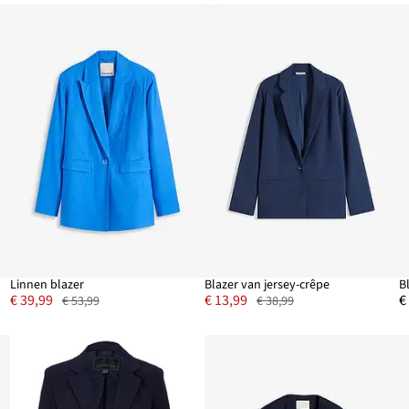
Linnen blazer
Blazer van jersey-crêpe
B
€ 39,99
€ 13,99
€
€ 53,99
€ 38,99