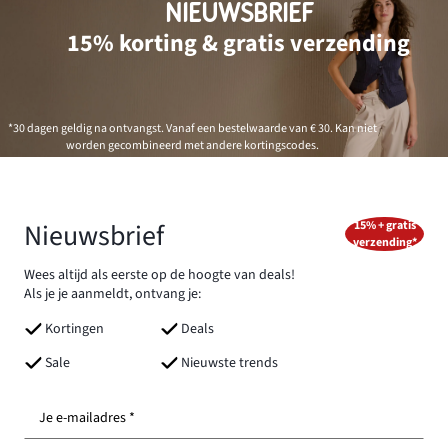
NIEUWSBRIEF
15% korting & gratis verzending
*30 dagen geldig na ontvangst. Vanaf een bestelwaarde van € 30. Kan niet
worden gecombineerd met andere kortingscodes.
Nieuwsbrief
15% + gratis
verzending*
Wees altijd als eerste op de hoogte van deals!
Als je je aanmeldt, ontvang je:
Kortingen
Deals
Sale
Nieuwste trends
Je e-mailadres *