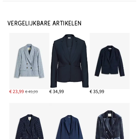
Wijde bermuda van een luchtige linnenmix
€ 15,99
VERGELIJKBARE ARTIKELEN
IN WINKELMANDJE
Creolen
€ 14,99
IN WINKELMANDJE
Shirt met ronde hals (set van 5)
€ 28,99
€ 23,99
€ 34,99
€ 35,99
€ 49,99
IN WINKELMANDJE
Sandaletten met riempjes en smalle hak
€ 19,99
IN WINKELMANDJE