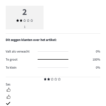
2
Gemiddelde
beoordeling
1
2
Dit zeggen klanten over het artikel:
Valt als verwacht
0%
Te groot
100%
Te klein
0%
Beoordeling
2
Sas