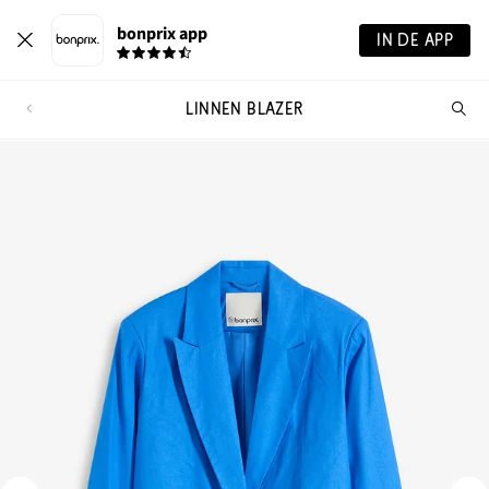
bonprix app
IN DE APP
LINNEN BLAZER
Wa
zo
je?