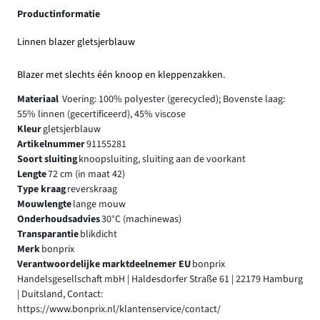
Productinformatie
Linnen blazer gletsjerblauw
Blazer met slechts één knoop en kleppenzakken.
Materiaal
Voering: 100% polyester (gerecycled); Bovenste laag:
55% linnen (gecertificeerd), 45% viscose
Kleur
gletsjerblauw
Artikelnummer
91155281
Soort sluiting
knoopsluiting, sluiting aan de voorkant
Lengte
72 cm (in maat 42)
Type kraag
reverskraag
Mouwlengte
lange mouw
Onderhoudsadvies
30°C (machinewas)
Transparantie
blikdicht
Merk
bonprix
Verantwoordelijke marktdeelnemer EU
bonprix
Handelsgesellschaft mbH | Haldesdorfer Straße 61 | 22179 Hamburg
| Duitsland, Contact:
https://www.bonprix.nl/klantenservice/contact/