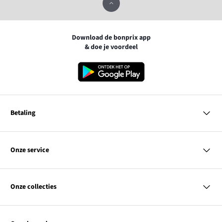
Download de bonprix app
& doe je voordeel
Betaling
MasterCard
VISA
Onze service
iDEAL | Wero
Vragen & antwoorden
PayPal
Bezorgen
Onze collecties
Betalen
Achteraf betalen
Retourneren & terugbetalen
Dames
Maattabellen
Heren