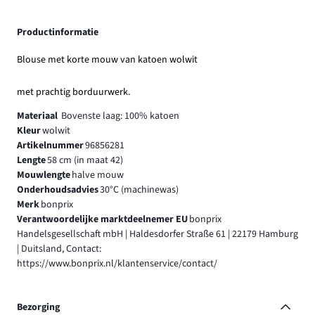
Productinformatie
Blouse met korte mouw van katoen wolwit
met prachtig borduurwerk.
Materiaal
Bovenste laag: 100% katoen
Kleur
wolwit
Artikelnummer
96856281
Lengte
58 cm (in maat 42)
Mouwlengte
halve mouw
Onderhoudsadvies
30°C (machinewas)
Merk
bonprix
Verantwoordelijke marktdeelnemer EU
bonprix
Handelsgesellschaft mbH | Haldesdorfer Straße 61 | 22179 Hamburg
| Duitsland, Contact:
https://www.bonprix.nl/klantenservice/contact/
Bezorging