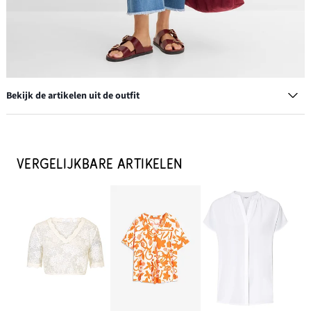
Bekijk de artikelen uit de outfit
Creolen
€ 14,99
VERGELIJKBARE ARTIKELEN
IN WINKELMANDJE
Shopper in suède look
€ 27,99
IN WINKELMANDJE
Armband (set van 3)
€ 13,99