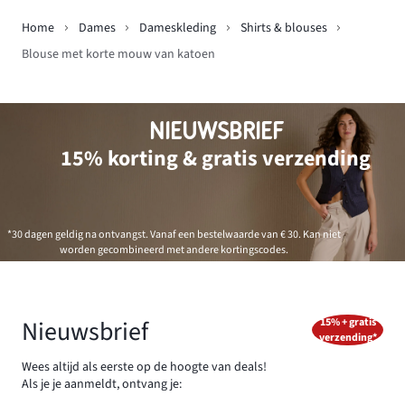
Home
Dames
Dameskleding
Shirts & blouses
Blouse met korte mouw van katoen
NIEUWSBRIEF
15% korting & gratis verzending
*30 dagen geldig na ontvangst. Vanaf een bestelwaarde van € 30. Kan niet
worden gecombineerd met andere kortingscodes.
Nieuwsbrief
15% + gratis
verzending*
Wees altijd als eerste op de hoogte van deals!
Als je je aanmeldt, ontvang je: