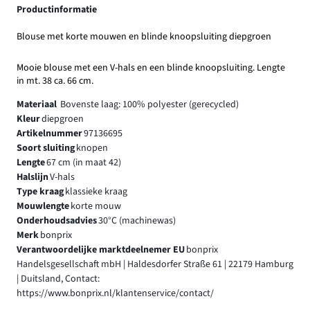
Productinformatie
Blouse met korte mouwen en blinde knoopsluiting diepgroen
Mooie blouse met een V-hals en een blinde knoopsluiting. Lengte
in mt. 38 ca. 66 cm.
Materiaal
Bovenste laag: 100% polyester (gerecycled)
Kleur
diepgroen
Artikelnummer
97136695
Soort sluiting
knopen
Lengte
67 cm (in maat 42)
Halslijn
V-hals
Type kraag
klassieke kraag
Mouwlengte
korte mouw
Onderhoudsadvies
30°C (machinewas)
Merk
bonprix
Verantwoordelijke marktdeelnemer EU
bonprix
Handelsgesellschaft mbH | Haldesdorfer Straße 61 | 22179 Hamburg
| Duitsland, Contact:
https://www.bonprix.nl/klantenservice/contact/