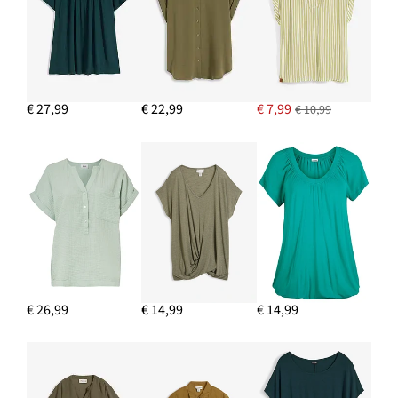
IN WINKELMANDJE
Buideltas met extra binnenzak
€ 10,99
€ 27,99
€ 22,99
€ 7,99
€ 10,99
IN WINKELMANDJE
Stretch broek, bootcut
€ 27,99
IN WINKELMANDJE
€ 26,99
€ 14,99
€ 14,99