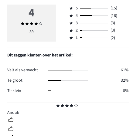
4
5
(15)
Beoordeling
4
(16)
5,
Beoordeling
aantal
3
(3)
Gemiddelde
4,
Beoordeling
reviews
beoordeling
aantal
2
(3)
3,
39
Beoordeling
15.
4
reviews
aantal
1
(2)
2,
Beoordeling
16.
reviews
aantal
1,
3.
reviews
aantal
Dit zeggen klanten over het artikel:
3.
reviews
2.
Valt als verwacht
61%
Te groot
32%
Te klein
8%
Beoordeling
4
Anouk