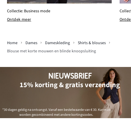
Collec
Collectie: Business mode
Ontde
Ontdek meer
Home
Dames
Dameskleding
Shirts & blouses
Blouse met korte mouwen en blinde knoopsluiting
NIEUWSBRIEF
15% korting & gratis verzending
*30 dagen geldig na ontvangst. Vanaf een bestelwaarde van € 30. Kan niet
worden gecombineerd met andere kortingscodes.