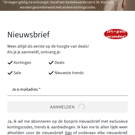
*30 dagen geldig na ontvangst. Vanaf een bestelwaarde van € 30. Kan niet
worden gecombineerd met andere kortingscodes.
Nieuwsbrief
15% + gratis
verzending*
Wees altijd als eerste op de hoogte van deals!
Als je je aanmeldt, ontvang je:
Kortingen
Deals
Sale
Nieuwste trends
Je e-mailadres *
AANMELDEN
Ja, ik wil me abonneren op de bonprix nieuwsbrief met exclusieve
kortingscodes, trends & aanbiedingen. Ik kan me te allen tijde weer
afmelden voor de nieuwsbrief:
hier
of onderaan elke nieuwsbrief.