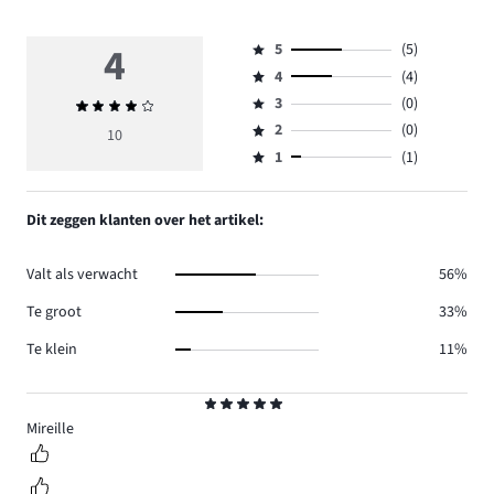
4
5
(5)
Beoordeling
4
(4)
5,
Beoordeling
aantal
3
(0)
Gemiddelde
4,
Beoordeling
reviews
beoordeling
aantal
2
(0)
3,
10
Beoordeling
5.
4
reviews
aantal
1
(1)
2,
Beoordeling
4.
reviews
aantal
1,
0.
reviews
aantal
Dit zeggen klanten over het artikel:
0.
reviews
1.
Valt als verwacht
56%
Te groot
33%
Te klein
11%
Beoordeling
5
Mireille