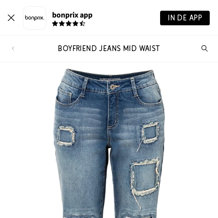
bonprix app
IN DE APP
BOYFRIEND JEANS MID WAIST
Wa
zo
je?