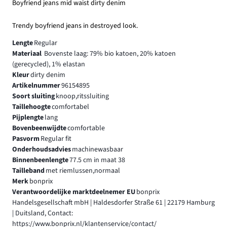
Boyfriend jeans mid waist dirty denim
Trendy boyfriend jeans in destroyed look.
Lengte
Regular
Materiaal
Bovenste laag: 79% bio katoen, 20% katoen
(gerecycled), 1% elastan
Kleur
dirty denim
Artikelnummer
96154895
Soort sluiting
knoop,ritssluiting
Taillehoogte
comfortabel
Pijplengte
lang
Bovenbeenwijdte
comfortable
Pasvorm
Regular fit
Onderhoudsadvies
machinewasbaar
Binnenbeenlengte
77.5 cm in maat 38
Tailleband
met riemlussen,normaal
Merk
bonprix
Verantwoordelijke marktdeelnemer EU
bonprix
Handelsgesellschaft mbH | Haldesdorfer Straße 61 | 22179 Hamburg
| Duitsland, Contact:
https://www.bonprix.nl/klantenservice/contact/