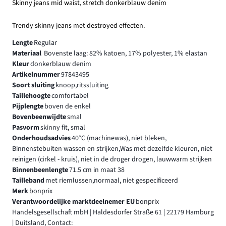
Skinny jeans mid waist, stretch donkerblauw denim
Trendy skinny jeans met destroyed effecten.
Lengte
Regular
Materiaal
Bovenste laag: 82% katoen, 17% polyester, 1% elastan
Kleur
donkerblauw denim
Artikelnummer
97843495
Soort sluiting
knoop,ritssluiting
Taillehoogte
comfortabel
Pijplengte
boven de enkel
Bovenbeenwijdte
smal
Pasvorm
skinny fit, smal
Onderhoudsadvies
40°C (machinewas), niet bleken,
Binnenstebuiten wassen en strijken,Was met dezelfde kleuren, niet
reinigen (cirkel - kruis), niet in de droger drogen, lauwwarm strijken
Binnenbeenlengte
71.5 cm in maat 38
Tailleband
met riemlussen,normaal, niet gespecificeerd
Merk
bonprix
Verantwoordelijke marktdeelnemer EU
bonprix
Handelsgesellschaft mbH | Haldesdorfer Straße 61 | 22179 Hamburg
| Duitsland, Contact: