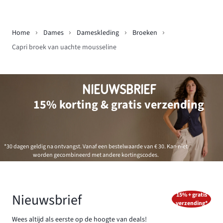
Home
Dames
Dameskleding
Broeken
Capri broek van uachte mousseline
NIEUWSBRIEF
15% korting & gratis verzending
*30 dagen geldig na ontvangst. Vanaf een bestelwaarde van € 30. Kan niet
worden gecombineerd met andere kortingscodes.
Nieuwsbrief
15% + gratis
verzending*
Wees altijd als eerste op de hoogte van deals!