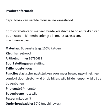
Productinformatie
Capri broek van uachte mousseline kaneelrood
Comfortabele capri met een brede, elastische band en zakken van
puur katoen. Binnenbeenlengte in mt. 42 ca. 48,5 cm,
machinewasbaar.
Materiaal
Bovenste laag: 100% katoen
Kleur
kaneelrood
Artikelnummer
95790681
Soort sluiting
geen sluiting
Taillehoogte
hoog
Functies
elastische inzetstukken voor meer bewegingsvrijhei,meer
comfort door stretch,wijd bij de billen, wijd bij de heupen,wijd bij de
bovenbenen
Pijplengte
3/4-lengte
Bovenbeenwijdte
wijd
Pasvorm
Loose fit
Onderhoudsadvies
30°C (machinewas)