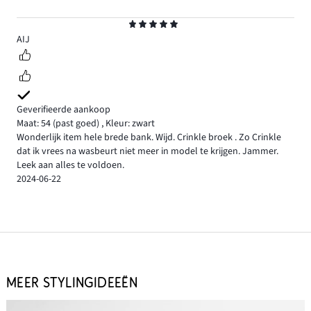
Beoordeling
5
AIJ
Geverifieerde aankoop
Maat: 54
(past goed)
,
Kleur: zwart
Wonderlijk item hele brede bank. Wijd. Crinkle broek . Zo Crinkle
dat ik vrees na wasbeurt niet meer in model te krijgen. Jammer.
Leek aan alles te voldoen.
2024-06-22
MEER STYLINGIDEEËN