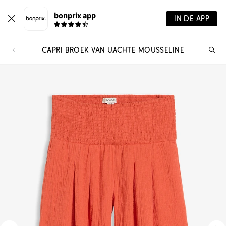
bonprix app
IN DE APP
CAPRI BROEK VAN UACHTE MOUSSELINE
Wa
zo
je?