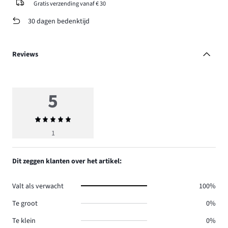
Gratis verzending vanaf € 30
30 dagen bedenktijd
Reviews
5
Gemiddelde
beoordeling
1
5
Dit zeggen klanten over het artikel:
Valt als verwacht
100%
Te groot
0%
Te klein
0%