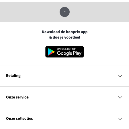
Download de bonprix app
& doe je voordeel
Betaling
MasterCard
VISA
Onze service
iDEAL | Wero
Vragen & antwoorden
PayPal
Bezorgen
Onze collecties
Betalen
Achteraf betalen
Retourneren & terugbetalen