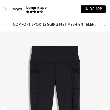
bonprix app
IN DE APP
COMFORT SPORTLEGGING MET MESH EN TELEFOONZAK
Wa
zo
je?