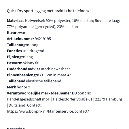
Quick Dry sportlegging met praktische telefoonzak.
Materiaal
Netweefsel: 90% polyester, 10% elastan; Bovenste laag:
77% polyamide (gerecycled), 23% elastan
Kleur
zwart
Artikelnummer
94219195
Taillehoogte
hoog
Functies
sneldrogend
Pijplengte
lang
Pasvorm
skinny fit
Onderhoudsadvies
machinewasbaar
Binnenbeenlengte
71.5 cm in maat 42
Tailleband
elastische tailleband
Merk
bonprix
Verantwoordelijke marktdeelnemer EU
bonprix
Handelsgesellschaft mbH | Haldesdorfer Straße 61 | 22179 Hamburg
| Duitsland, Contact:
https://www.bonprix.nl/klantenservice/contact/