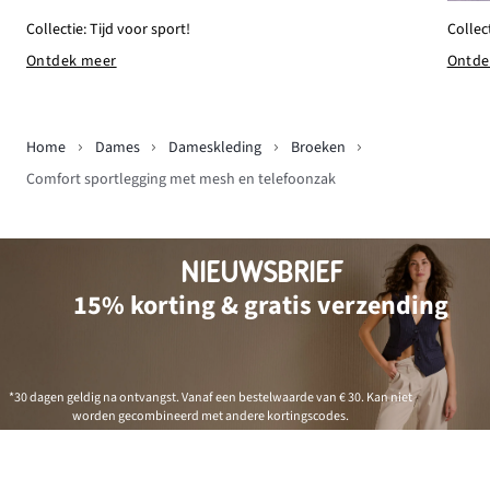
Collectie: Tijd voor sport!
Collec
Ontdek meer
Ontde
Home
Dames
Dameskleding
Broeken
Comfort sportlegging met mesh en telefoonzak
NIEUWSBRIEF
15% korting & gratis verzending
*30 dagen geldig na ontvangst. Vanaf een bestelwaarde van € 30. Kan niet
worden gecombineerd met andere kortingscodes.