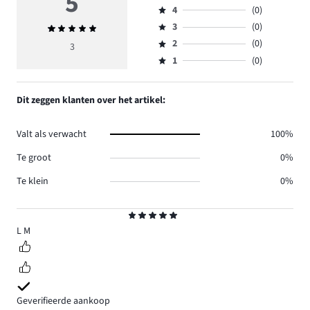
5
4
(0)
5,
Beoordeling
aantal
3
(0)
Gemiddelde
4,
Beoordeling
reviews
beoordeling
aantal
2
(0)
3,
3
Beoordeling
3.
5
reviews
aantal
1
(0)
2,
Beoordeling
0.
reviews
aantal
1,
0.
reviews
aantal
Dit zeggen klanten over het artikel:
0.
reviews
0.
Valt als verwacht
100%
Te groot
0%
Te klein
0%
Beoordeling
5
L M
Geverifieerde aankoop