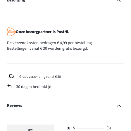
Bezorging
Onze bezorgpartner is PostNL
De verzendkosten bedragen € 4,99 per bestelling.
Bestellingen vanaf € 30 worden gratis bezorgd.
Gratis verzending vanaf € 30
30 dagen bedenktijd
Reviews
5
(3)
Beoordeling