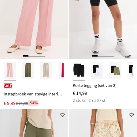
Korte legging (set van 2)
SALE
€ 14,99
Instapbroek van stevige interlock
2 stuks | € 7,50 / st.
Nu
€ 9,99
-54%
€ 21,99
Van
voor
€ 21,99