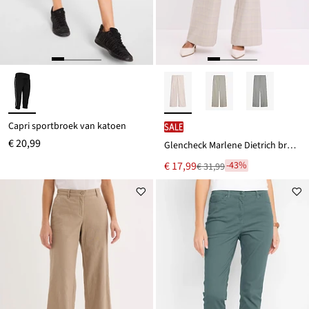
Capri sportbroek van katoen
SALE
€ 20,99
Glencheck Marlene Dietrich broek met viscose
Nu
€ 17,99
-43%
€ 31,99
Van
voor
€ 31,99