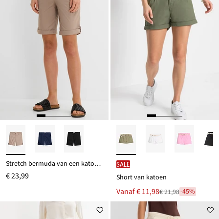
Stretch bermuda van een katoenmix
SALE
€ 23,99
Short van katoen
Nu
Vanaf
€ 11,98
-45%
€ 21,98
Van
voor
€ 21,98