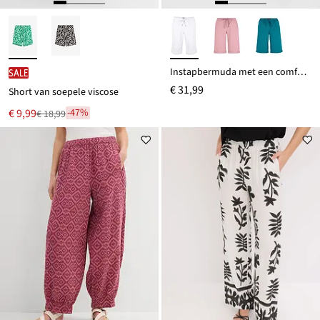
Instapbermuda met een comfortabele tailleband
SALE
€ 31,99
Short van soepele viscose
Nu
€ 9,99
-47%
€ 18,99
Van
voor
€ 18,99