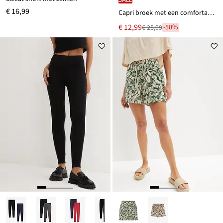
€ 16,99
Capri broek met een comfortabele band
Nu
€ 12,99
-50%
€ 25,99
Van
voor
€ 25,99