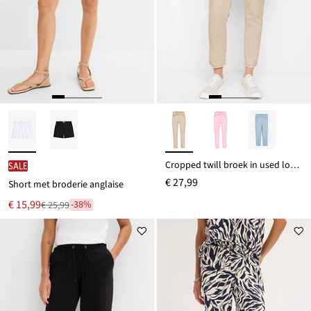
Cropped twill broek in used look van een katoenmix
SALE
€ 27,99
Short met broderie anglaise
Nu
€ 15,99
-38%
€ 25,99
Van
voor
€ 25,99