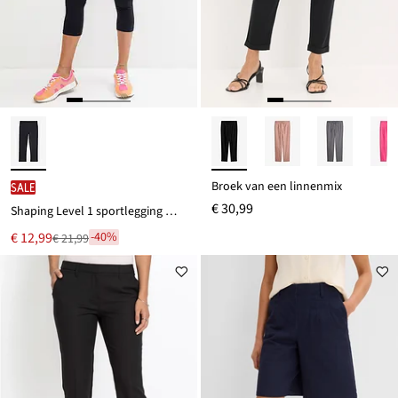
Broek van een linnenmix
SALE
€ 30,99
Shaping Level 1 sportlegging met zak, 3/4 lengte
Nu
€ 12,99
-40%
€ 21,99
Van
voor
€ 21,99