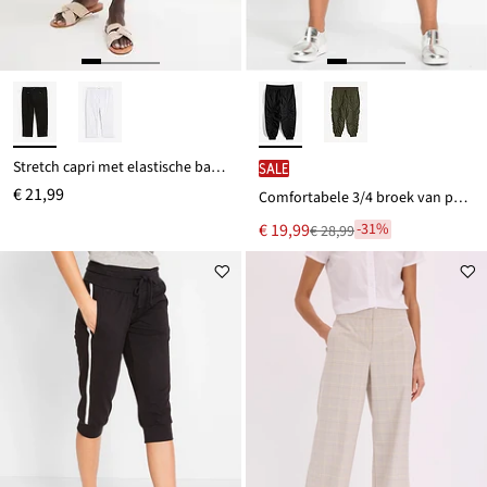
Stretch capri met elastische band van een viscosemix
SALE
€ 21,99
Comfortabele 3/4 broek van puur katoen
Nu
€ 19,99
-31%
€ 28,99
Van
voor
€ 28,99