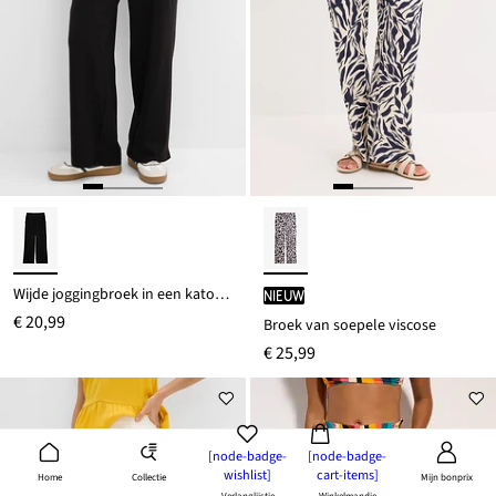
Wijde joggingbroek in een katoenmix
Nieuw
€ 20,99
Broek van soepele viscose
€ 25,99
[node-badge-
[node-badge-
wishlist]
cart-items]
Collectie
Home
Mijn bonprix