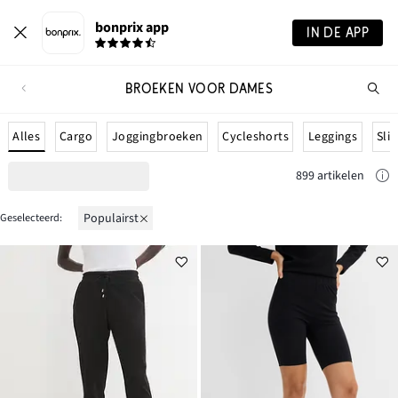
bonprix app
IN DE APP
BROEKEN VOOR DAMES
Wa
zo
je?
Alles
Cargo
Joggingbroeken
Cycleshorts
Leggings
Sli
899 artikelen
Populairst
Geselecteerd: