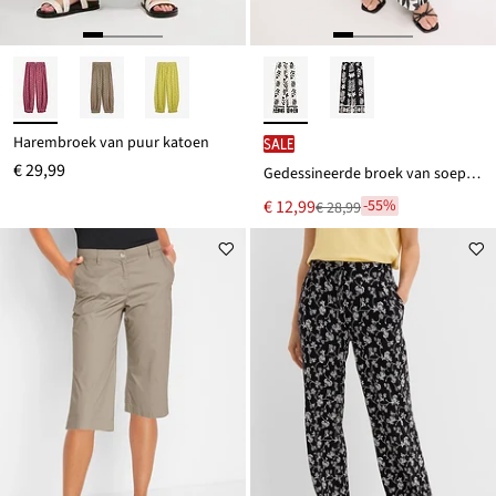
Harembroek van puur katoen
SALE
€ 29,99
Gedessineerde broek van soepele viscose
Nu
€ 12,99
-55%
€ 28,99
Van
voor
€ 28,99