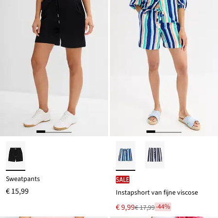
Sweatpants
SALE
€ 15,99
Instapshort van fijne viscose
Nu
€ 9,99
-44%
€ 17,99
Van
voor