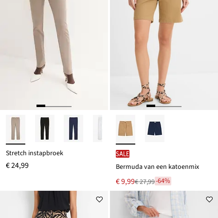
Stretch instapbroek
SALE
€ 24,99
Bermuda van een katoenmix
Nu
€ 9,99
-64%
€ 27,99
Van
voor
€ 27,99