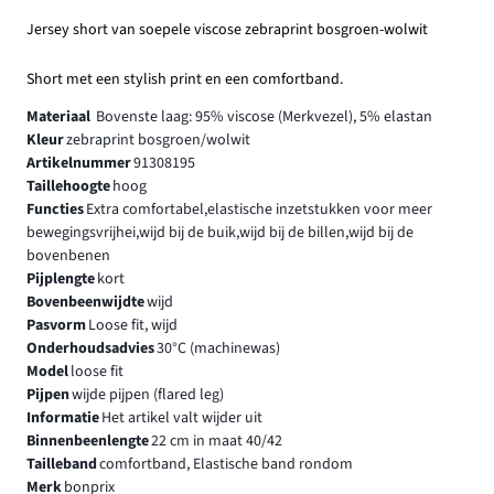
Jersey short van soepele viscose zebraprint bosgroen-wolwit
Short met een stylish print en een comfortband.
Materiaal
Bovenste laag: 95% viscose (Merkvezel), 5% elastan
Kleur
zebraprint bosgroen/wolwit
Artikelnummer
91308195
Taillehoogte
hoog
Functies
Extra comfortabel,elastische inzetstukken voor meer
bewegingsvrijhei,wijd bij de buik,wijd bij de billen,wijd bij de
bovenbenen
Pijplengte
kort
Bovenbeenwijdte
wijd
Pasvorm
Loose fit, wijd
Onderhoudsadvies
30°C (machinewas)
Model
loose fit
Pijpen
wijde pijpen (flared leg)
Informatie
Het artikel valt wijder uit
Binnenbeenlengte
22 cm in maat 40/42
Tailleband
comfortband, Elastische band rondom
Merk
bonprix