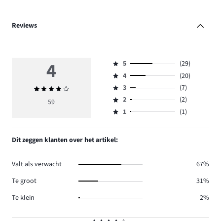
Reviews
4
5
(29)
Beoordeling
4
(20)
5,
Beoordeling
aantal
3
(7)
Gemiddelde
4,
Beoordeling
reviews
beoordeling
aantal
2
(2)
3,
59
Beoordeling
29.
4
reviews
aantal
1
(1)
2,
Beoordeling
20.
reviews
aantal
1,
7.
reviews
aantal
Dit zeggen klanten over het artikel:
2.
reviews
1.
Valt als verwacht
67%
Te groot
31%
Te klein
2%