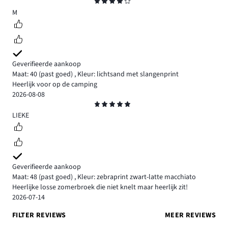
Beoordeling
4
M
Geverifieerde aankoop
Maat: 40
(past goed)
,
Kleur: lichtsand met slangenprint
Heerlijk voor op de camping
2026-08-08
Beoordeling
5
LIEKE
Geverifieerde aankoop
Maat: 48
(past goed)
,
Kleur: zebraprint zwart-latte macchiato
Heerlijke losse zomerbroek die niet knelt maar heerlijk zit!
2026-07-14
FILTER REVIEWS
MEER REVIEWS