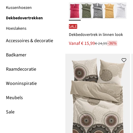
Kussenhoezen
Dekbedovertrekken
SALE
Hoeslakens
Dekbedovertrek in linnen look
Accessoires & decoratie
Nu
Vanaf
€ 15,99
-36%
€ 24,99
Van
voor
€ 24,99
Badkamer
Raamdecoratie
Wooninspiratie
Meubels
Sale