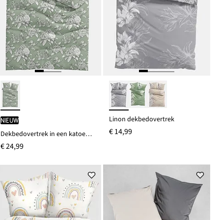
Linon dekbedovertrek
Nieuw
€ 14,99
Dekbedovertrek in een katoenmix
€ 24,99