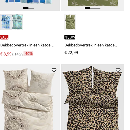
SALE
Nieuw
Dekbedovertrek in een katoenmix
Dekbedovertrek in een katoenmix
€ 22,99
Nu
€ 8,99
-40%
€ 14,99
Van
voor
€ 14,99