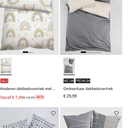
SALE
Nieuw
PREMIUM
Kinderen dekbedovertrek met regenbogen
Omkeerbaar dekbedovertrek
€ 29,99
Nu
Vanaf
€ 7,99
-46%
€ 14,99
Van
voor
€ 14,99