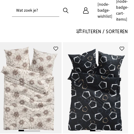
[node-
[node-
badge-
Wat zoek je?
badge-
cart-
wishlist]
items]
FILTEREN / SORTEREN