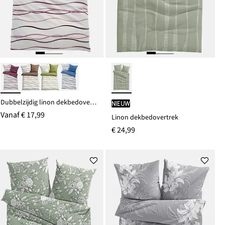
Dubbelzijdig linon dekbedovertrek
Nieuw
Vanaf
€ 17,99
Linon dekbedovertrek
€ 24,99