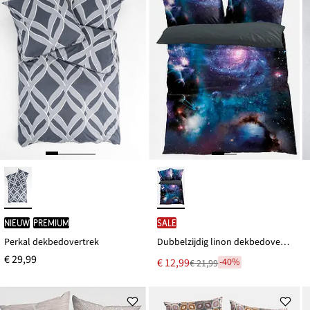
Nieuw
PREMIUM
SALE
Perkal dekbedovertrek
Dubbelzijdig linon dekbedovertrek
€ 29,99
Nu
€ 12,99
-40%
€ 21,99
Van
voor
€ 21,99