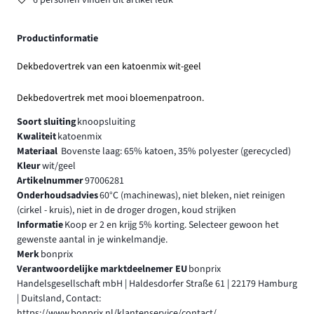
6 personen vinden dit artikel leuk
Productinformatie
Dekbedovertrek van een katoenmix wit-geel
Dekbedovertrek met mooi bloemenpatroon.
Soort sluiting
knoopsluiting
Kwaliteit
katoenmix
Materiaal
Bovenste laag: 65% katoen, 35% polyester (gerecycled)
Kleur
wit/geel
Artikelnummer
97006281
Onderhoudsadvies
60°C (machinewas), niet bleken, niet reinigen
(cirkel - kruis), niet in de droger drogen, koud strijken
Informatie
Koop er 2 en krijg 5% korting. Selecteer gewoon het
gewenste aantal in je winkelmandje.
Merk
bonprix
Verantwoordelijke marktdeelnemer EU
bonprix
Handelsgesellschaft mbH | Haldesdorfer Straße 61 | 22179 Hamburg
| Duitsland, Contact:
https://www.bonprix.nl/klantenservice/contact/