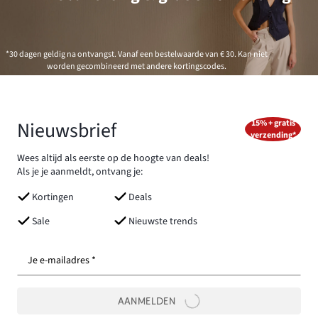
*30 dagen geldig na ontvangst. Vanaf een bestelwaarde van € 30. Kan niet
worden gecombineerd met andere kortingscodes.
Nieuwsbrief
15% + gratis
verzending*
Wees altijd als eerste op de hoogte van deals!
Als je je aanmeldt, ontvang je:
Kortingen
Deals
Sale
Nieuwste trends
Je e-mailadres *
AANMELDEN