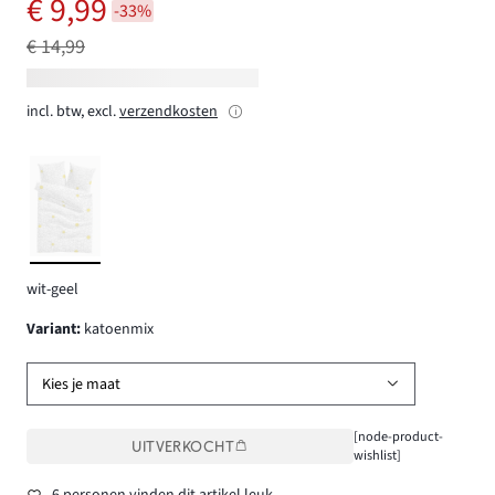
€ 9,99
-33%
€ 14,99
incl. btw, excl.
verzendkosten
wit-geel
Variant
:
katoenmix
Kies je maat
[node-product-
UITVERKOCHT
wishlist]