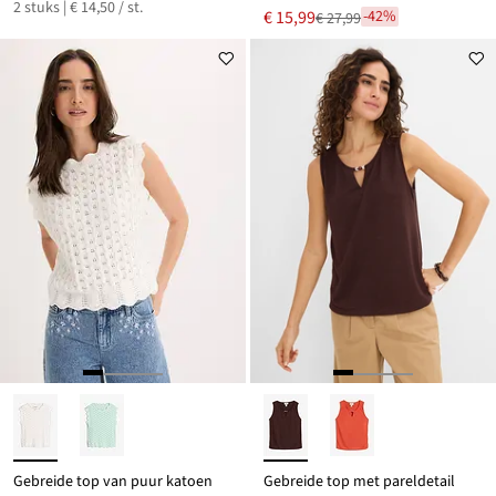
2 stuks | € 14,50 / st.
Nu
€ 15,99
-42%
€ 27,99
Van
voor
€ 27,99
Gebreide top van puur katoen
Gebreide top met pareldetail