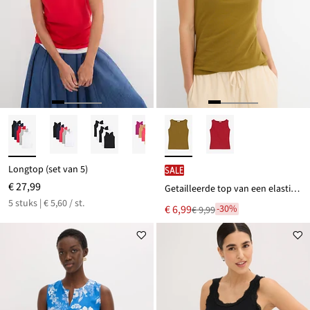
Longtop (set van 5)
SALE
€ 27,99
Getailleerde top van een elastisch katoenmix
5 stuks | € 5,60 / st.
Nu
€ 6,99
-30%
€ 9,99
Van
voor
€ 9,99