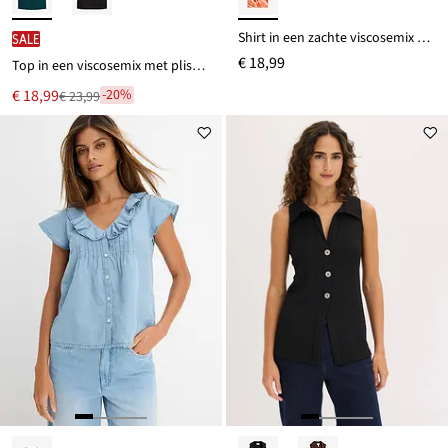
Shirt in een zachte viscosemix met drapering
SALE
€ 18,99
Top in een viscosemix met plissélook
Nu
€ 18,99
-20%
€ 23,99
Van
voor
€ 23,99