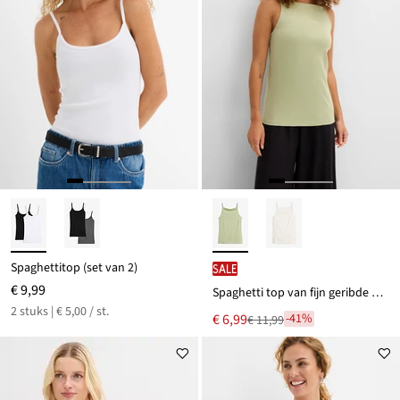
Spaghettitop (set van 2)
SALE
€ 9,99
Spaghetti top van fijn geribde biologische katoen
2 stuks | € 5,00 / st.
Nu
€ 6,99
-41%
€ 11,99
Van
voor
€ 11,99