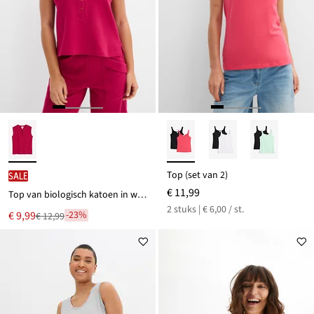
Top (set van 2)
SALE
€ 11,99
Top van biologisch katoen in wafellook
2 stuks | € 6,00 / st.
Nu
€ 9,99
-23%
€ 12,99
Van
voor
€ 12,99