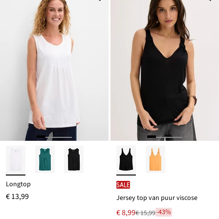
Longtop
SALE
€ 13,99
Jersey top van puur viscose
Nu
€ 8,99
-43%
€ 15,99
Van