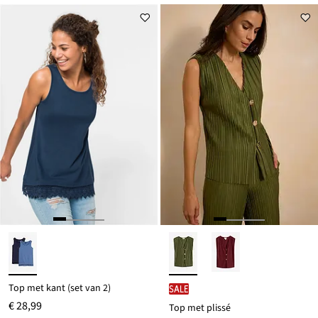
voor
€ 15,99
Top met kant (set van 2)
SALE
€ 28,99
Top met plissé