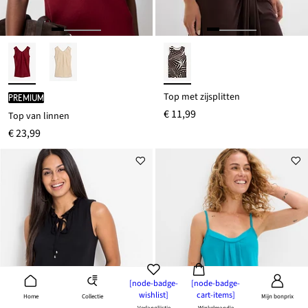
Top met zijsplitten
PREMIUM
€ 11,99
Top van linnen
€ 23,99
[node-badge-
[node-badge-
wishlist]
cart-items]
Collectie
Home
Mijn bonprix