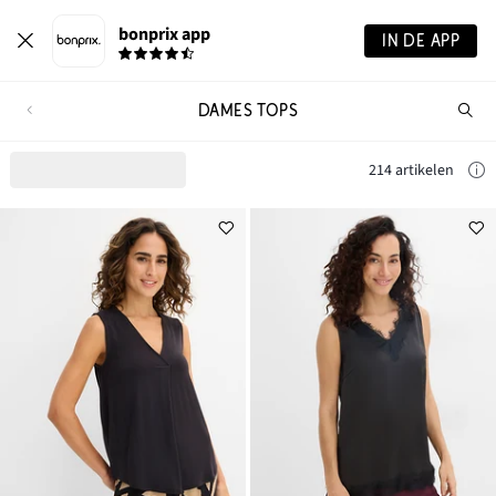
bonprix app
IN DE APP
DAMES TOPS
Wa
zo
je?
214 artikelen