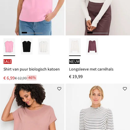
SALE
Nieuw
Shirt van puur biologisch katoen
Longsleeve met carréhals
€ 19,99
Nu
€ 6,99
-46%
€ 12,99
Van
voor
€ 12,99