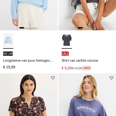
Nieuw
SALE
Longsleeve van puur biologisch katoen
Shirt van zachte viscose
€ 19,99
Nu
€ 9,99
-44%
€ 17,99
Van
voor
€ 17,99