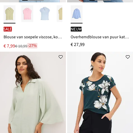
SALE
Nieuw
Blouse van soepele viscose, korte mouw
Overhemdblouse van puur katoen
€ 27,99
Nu
€ 7,99
-27%
€ 10,99
Van
voor
€ 10,99