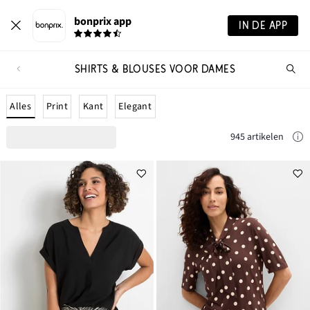
bonprix app
IN DE APP
SHIRTS & BLOUSES VOOR DAMES
Wa
zo
je?
Alles
Print
Kant
Elegant
945 artikelen