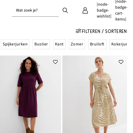
[node-
[node-
badge-
Wat zoek je?
badge-
cart-
wishlist]
items]
FILTEREN / SORTEREN
Spijkerjurken
Bustier
Kant
Zomer
Bruiloft
Kokerjurke