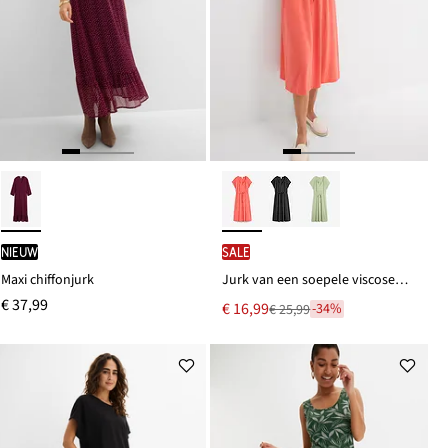
Nieuw
SALE
Maxi chiffonjurk
Jurk van een soepele viscosemix
€ 37,99
Nu
€ 16,99
-34%
€ 25,99
Van
voor
€ 25,99