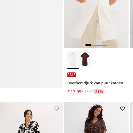
SALE
Overhemdjurk van puur katoen
Nu
€ 12,99
-51%
€ 26,99
Van
voor
€ 26,99