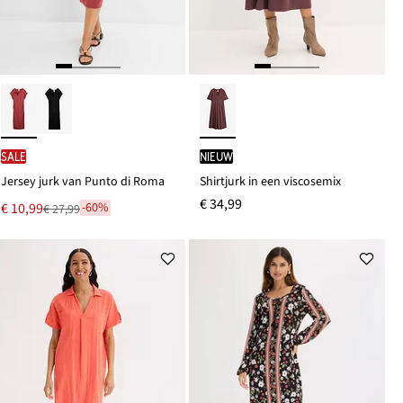
SALE
Nieuw
Jersey jurk van Punto di Roma
Shirtjurk in een viscosemix
€ 34,99
Nu
€ 10,99
-60%
€ 27,99
Van
voor
€ 27,99