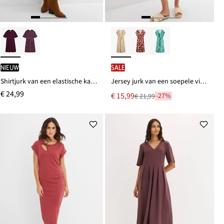
Nieuw
SALE
Shirtjurk van een elastische katoenmix
Jersey jurk van een soepele viscosemix
€ 24,99
Nu
€ 15,99
-27%
€ 21,99
Van
voor
€ 21,99