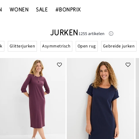
N
WONEN
SALE
#BONPRIX
JURKEN
1255 artikelen
rk
Glitterjurken
Asymmetrisch
Open rug
Gebreide jurken