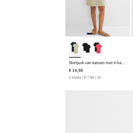
Shirtjurk van katoen met V-hals, oversized (set van 2)
€ 14,98
2 stuks | € 7,49 / st.