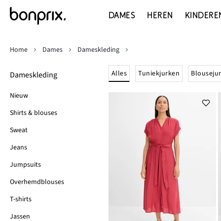
DAMES
HEREN
KINDERE
Home
Dames
Dameskleding
Alles
Tuniekjurken
Blouseju
Dameskleding
Nieuw
Shirts & blouses
Sweat
Jeans
Jumpsuits
Overhemdblouses
T-shirts
Jassen