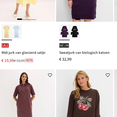
SALE
Nieuw
Midi jurk van glanzend satijn
Sweatjurk van biologisch katoen
€ 32,99
Nu
€ 19,99
-41%
€ 33,99
Van
voor
€ 33,99