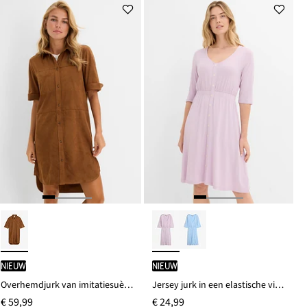
Nieuw
Nieuw
Overhemdjurk van imitatiesuède
Jersey jurk in een elastische viscosemix
€ 59,99
€ 24,99