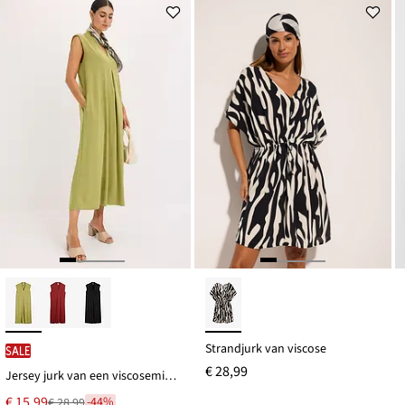
Strandjurk van viscose
SALE
€ 28,99
Jersey jurk van een viscosemix met schoudervullingen
Nu
€ 15,99
-44%
€ 28,99