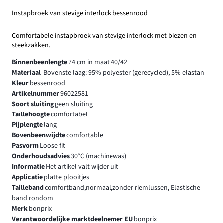
Instapbroek van stevige interlock bessenrood
Comfortabele instapbroek van stevige interlock met biezen en
steekzakken.
Binnenbeenlengte
74 cm in maat 40/42
Materiaal
Bovenste laag: 95% polyester (gerecycled), 5% elastan
Kleur
bessenrood
Artikelnummer
96022581
Soort sluiting
geen sluiting
Taillehoogte
comfortabel
Pijplengte
lang
Bovenbeenwijdte
comfortable
Pasvorm
Loose fit
Onderhoudsadvies
30°C (machinewas)
Informatie
Het artikel valt wijder uit
Applicatie
platte plooitjes
Tailleband
comfortband,normaal,zonder riemlussen, Elastische
band rondom
Merk
bonprix
Verantwoordelijke marktdeelnemer EU
bonprix