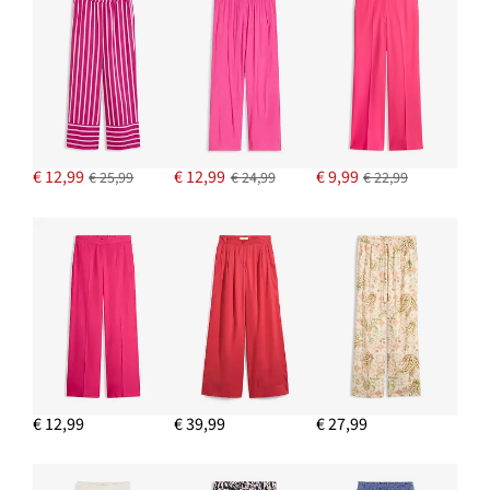
Oorstekers
€ 17,99
IN WINKELMANDJE
Slingback ballerina's met gesp
€ 29,99
€ 12,99
€ 12,99
€ 9,99
€ 25,99
€ 24,99
€ 22,99
IN WINKELMANDJE
Blouse
€ 26,99
IN WINKELMANDJE
€ 12,99
€ 39,99
€ 27,99