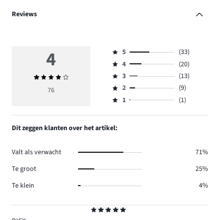
Reviews
4
5
(33)
Beoordeling
4
(20)
5,
Beoordeling
aantal
3
(13)
Gemiddelde
4,
Beoordeling
reviews
beoordeling
aantal
2
(9)
3,
76
Beoordeling
33.
4
reviews
aantal
1
(1)
2,
Beoordeling
20.
reviews
aantal
1,
13.
reviews
aantal
Dit zeggen klanten over het artikel:
9.
reviews
1.
Valt als verwacht
71%
Te groot
25%
Te klein
4%
Beoordeling
5